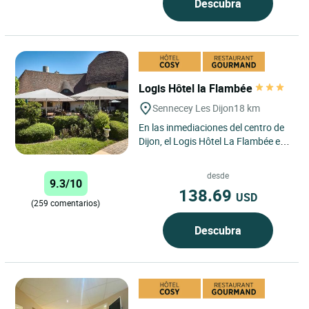
Descubra
Logis Hôtel la Flambée
Sennecey Les Dijon
18 km
En las inmediaciones del centro de
Dijon, el Logis Hôtel La Flambée en
Sennecey-lès-Dijon le da la
bienvenida en un entorno...
desde
9.3/10
138.69
USD
(259 comentarios)
Descubra