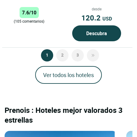
21), se beneficia de una situación
geográfica...
desde
7.6/10
120.2
USD
(105 comentarios)
Descubra
1
2
3
Ver todos los hoteles
Prenois : Hoteles mejor valorados 3
estrellas