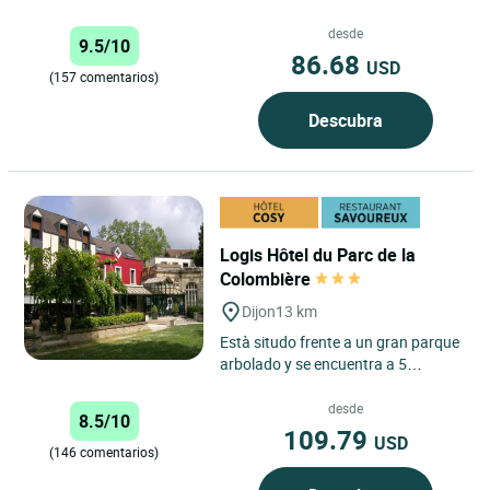
de Dijon, el Logis Hôtel l'Orée des
Charmes le da...
desde
9.5/10
86.68
USD
(157 comentarios)
Descubra
Logis Hôtel du Parc de la
Colombière
Dijon
13 km
Està situdo frente a un gran parque
arbolado y se encuentra a 5
minutos del centro, nuestro hotel
tiene habitaciones para...
desde
8.5/10
109.79
USD
(146 comentarios)