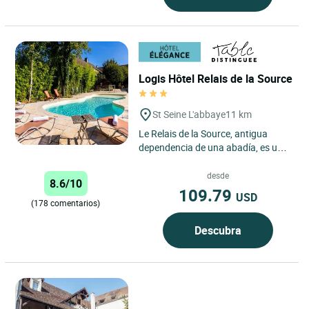
Logis Hôtel Relais de la Source
St Seine L'abbaye
11 km
Le Relais de la Source, antigua
dependencia de una abadía, es un
hotel con encanto, un restaurante
gastronómico y un centro...
desde
8.6/10
109.79
USD
(178 comentarios)
Descubra