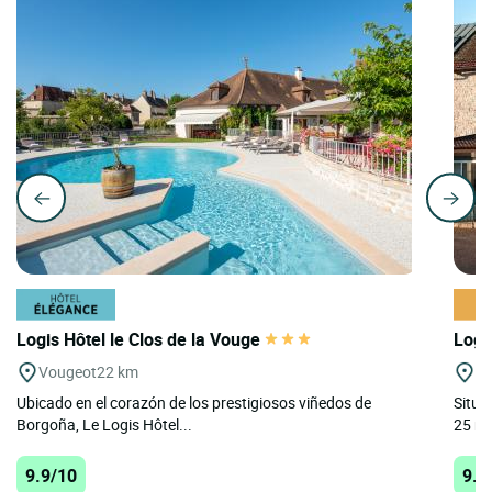
Logis Hôtel le Clos de la Vouge
Logi
Vougeot
22 km
Bl
Ubicado en el corazón de los prestigiosos viñedos de
Situa
Borgoña, Le Logis Hôtel...
25 min
9.9/10
9.5