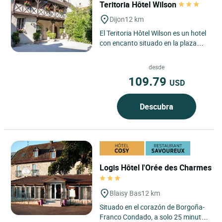
Teritoria Hôtel Wilson
Dijon
12 km
El Teritoria Hôtel Wilson es un hotel
con encanto situado en la plaza
Wilson, a pocos pasos del corazón
histórico de Dijon,...
desde
109.79
USD
Descubra
Logis Hôtel l'Orée des Charmes
Blaisy Bas
12 km
Situado en el corazón de Borgoña-
Franco Condado, a solo 25 minutos