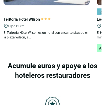
Teritoria Hôtel Wilson
Logi
Dijon
12 km
B
El Teritoria Hôtel Wilson es un hotel con encanto situado en
El Ho
la plaza Wilson, a...
minuto
9.1
Acumule euros y apoye a los
hoteleros restauradores