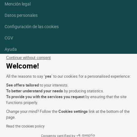
Mención legal
Datos personales
Configuración de las cookies
CGV
Ayuda
Continue without consent
Mapa del sitio
Welcome!
Créditos
All the reasons to say ‘
yes
’ to our cookies for a personalised experience:
fotografías
See offers tailored
to your interests.
Síguenos
To better understand your needs
by producing statistics.
To provide you with the services you request
by ensuring that the site
Facebook
Instagram
functions properly.
Change your mind? Follow the
Cookies settings
link at the bottom of the
Linkedin
page.
Read the cookies policy
Consents certified by