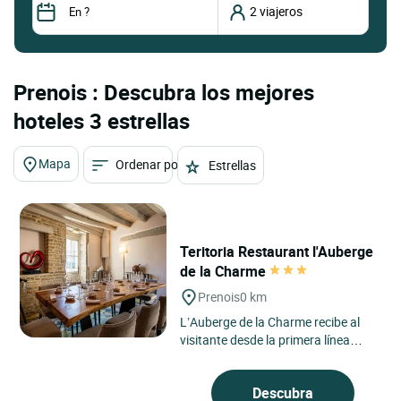
Prenois : Descubra los mejores
hoteles 3 estrellas
Mapa
Ordenar por
Estrellas
Teritoria Restaurant l'Auberge
de la Charme
Prenois
0 km
L’Auberge de la Charme recibe al
visitante desde la primera línea
como una casa de campo habitada,
situada en Prenois,...
Descubra