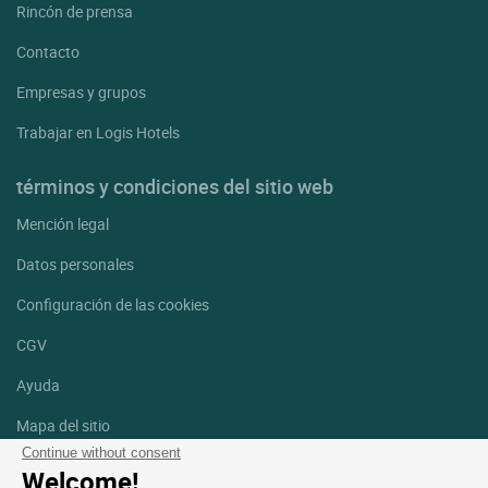
Rincón de prensa
Contacto
Empresas y grupos
Trabajar en Logis Hotels
términos y condiciones del sitio web
Mención legal
Datos personales
Configuración de las cookies
CGV
Ayuda
Mapa del sitio
Continue without consent
Créditos
Welcome!
fotografías