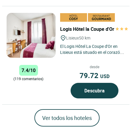
Logis Hôtel la Coupe d'Or
Lisieux
50 km
El Logis Hôtel La Coupe d'Or en
Lisieux está situado en el corazón
de la encantadora ciudad de
Lisieux, en Normandía....
desde
7.4/10
79.72
USD
(119 comentarios)
Descubra
Ver todos los hoteles