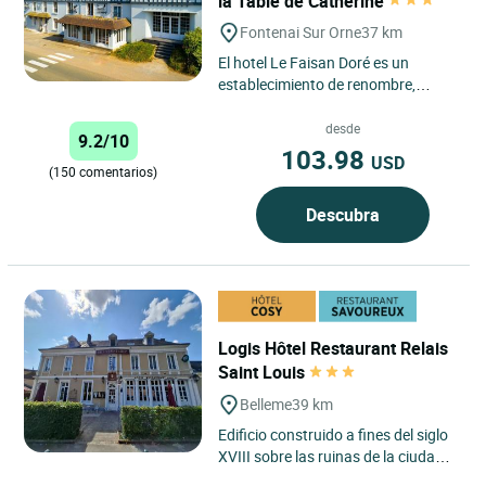
la Table de Catherine
Fontenai Sur Orne
37 km
El hotel Le Faisan Doré es un
establecimiento de renombre,
reconocido y establecido desde
hace casi un siglo en las puertas...
desde
9.2/10
103.98
USD
(150 comentarios)
Descubra
Logis Hôtel Restaurant Relais
Saint Louis
Belleme
39 km
Edificio construido a fines del siglo
XVIII sobre las ruinas de la ciudad
medieval de Bellême. Casa de