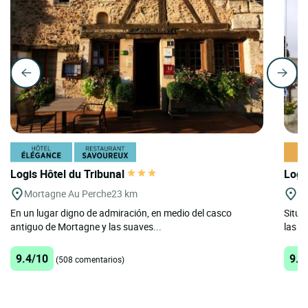
Logis Hôtel du Tribunal
Logi
Mortagne Au Perche
23 km
Le
En un lugar digno de admiración, en medio del casco
Situa
antiguo de Mortagne y las suaves...
las p
9.4/10
9.3
(508 comentarios)