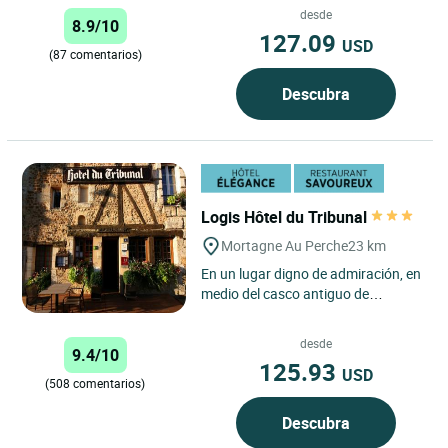
kilómetros del manantial...
desde
8.9/10
127.09
USD
(87 comentarios)
Descubra
Logis Hôtel du Tribunal
Mortagne Au Perche
23 km
En un lugar digno de admiración, en
medio del casco antiguo de
Mortagne y las suaves colinas de la
provincia de Le Perche,...
desde
9.4/10
125.93
USD
(508 comentarios)
Descubra