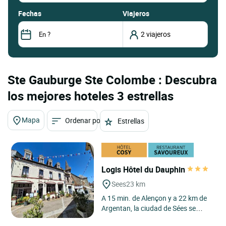
fechas
Viajeros
Ste Gauburge Ste Colombe : Descubra
los mejores hoteles 3 estrellas
Mapa
Ordenar por
Estrellas
Logis Hôtel du Dauphin
Sees
23 km
A 15 min. de Alençon y a 22 km de
Argentan, la ciudad de Sées se
encuentra situada a escasos