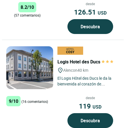
postas en el siglo...
desde
8.2/10
126.51
USD
(57 comentarios)
Descubra
Logis Hotel des Ducs
Alencon
40 km
El Logis Hôtel des Ducs le da la
bienvenida al corazón de
Normandía, ofreciéndole un respiro
donde podrá descubrir,...
desde
9/10
(16 comentarios)
119
USD
Descubra