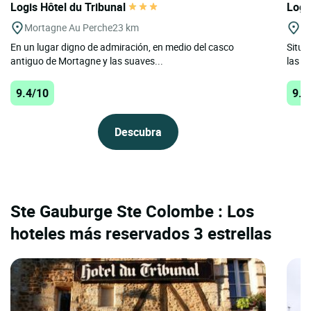
Logis Hôtel du Tribunal
Logi
Mortagne Au Perche
23 km
Le
En un lugar digno de admiración, en medio del casco
Situa
antiguo de Mortagne y las suaves...
las p
9.4/10
9.3
Descubra
Ste Gauburge Ste Colombe : Los
hoteles más reservados 3 estrellas