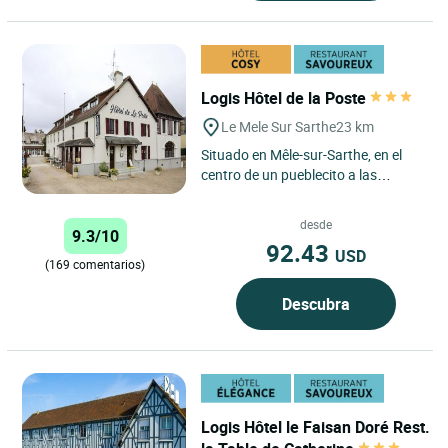
Logis Hôtel de la Poste
Le Mele Sur Sarthe
23 km
Situado en Mêle-sur-Sarthe, en el
centro de un pueblecito a las
puertas de Perche, a unos 15 km de
Mortagne-au-Perche y...
desde
9.3/10
92.43
USD
(169 comentarios)
Descubra
Logis Hôtel le Faisan Doré Rest.