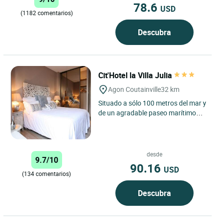
78.6
USD
(1182 comentarios)
Descubra
Cit'Hotel la Villa Julia
Agon Coutainville
32 km
Situado a sólo 100 metros del mar y
de un agradable paseo marítimo
que conduce a la escuela de vela, el
Cit'Hotel la Villa...
desde
9.7/10
90.16
USD
(134 comentarios)
Descubra