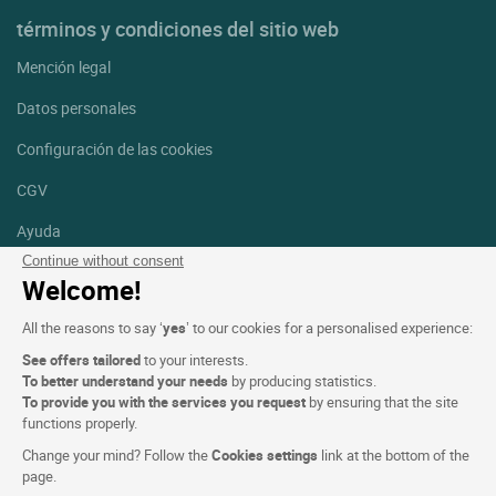
términos y condiciones del sitio web
Mención legal
Datos personales
Configuración de las cookies
CGV
Ayuda
Continue without consent
Mapa del sitio
Welcome!
Créditos
All the reasons to say ‘
yes
’ to our cookies for a personalised experience:
fotografías
See offers tailored
to your interests.
Síguenos
To better understand your needs
by producing statistics.
To provide you with the services you request
by ensuring that the site
Facebook
Instagram
functions properly.
Change your mind? Follow the
Cookies settings
link at the bottom of the
Linkedin
page.