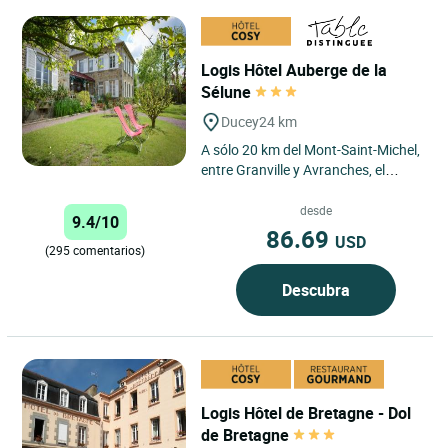
Logis Hôtel Auberge de la
Sélune
Ducey
24 km
A sólo 20 km del Mont-Saint-Michel,
entre Granville y Avranches, el
Auberge de la Sélune ofrece
habitaciones tranquilas...
desde
9.4/10
86.69
USD
(295 comentarios)
Descubra
Logis Hôtel de Bretagne - Dol
de Bretagne