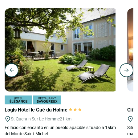
Logis Hôtel le Gué du Holme
Cit'H
St Quentin Sur Le Homme
21 km
Ag
Edificio con encanto en un pueblo apacible situado a 15km
Situa
del Monte Saint-Michel....
marít