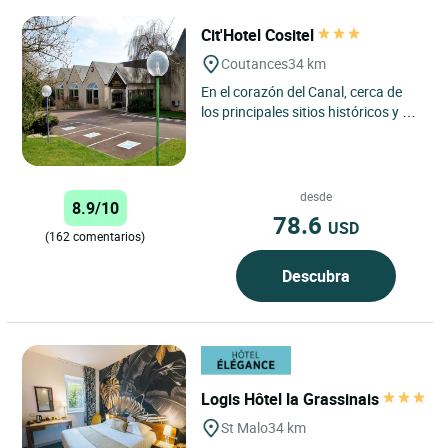
Cit'Hotel Cositel
Coutances
34 km
En el corazón del Canal, cerca de
los principales sitios históricos y a
solo 12 km de las playas, el Cositel
ofrece un...
desde
8.9/10
78.6
USD
(162 comentarios)
Descubra
Logis Hôtel la Grassinais
St Malo
34 km