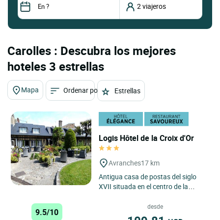
Carolles : Descubra los mejores
hoteles 3 estrellas
Mapa
Ordenar por
Estrellas
Logis Hôtel de la Croix d'Or
Avranches
17 km
Antigua casa de postas del siglo
XVII situada en el centro de la
ciudad. Decorada al estilo
normando, con una colección...
desde
9.5/10