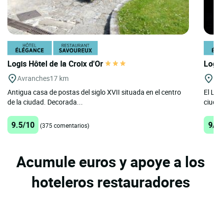
Logis Hôtel de la Croix d'Or
Logis
Avranches
17 km
Vi
Antigua casa de postas del siglo XVII situada en el centro
El Log
de la ciudad. Decorada...
ciuda
9.5/10
9/1
(375 comentarios)
Acumule euros y apoye a los
hoteleros restauradores