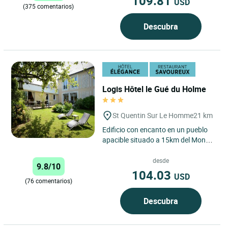
109.81
USD
(375 comentarios)
Descubra
Logis Hôtel le Gué du Holme
St Quentin Sur Le Homme
21 km
Edificio con encanto en un pueblo
apacible situado a 15km del Monte
Saint-Michel. Amplias habitaciones
y cocina cuidadosamente...
desde
9.8/10
104.03
USD
(76 comentarios)
Descubra