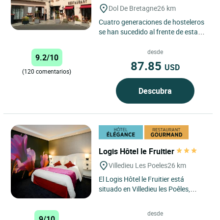
Dol De Bretagne
26 km
Cuatro generaciones de hosteleros
se han sucedido al frente de esta
casa familiar de carácter. Hotel de
tres estrellas,...
desde
9.2/10
87.85
USD
(120 comentarios)
Descubra
Logis Hôtel le Fruitier
Villedieu Les Poeles
26 km
El Logis Hôtel le Fruitier está
situado en Villedieu les Poêles,
ciudad mundialmente conocida por
su fundición de campanas. ...
desde
9/10