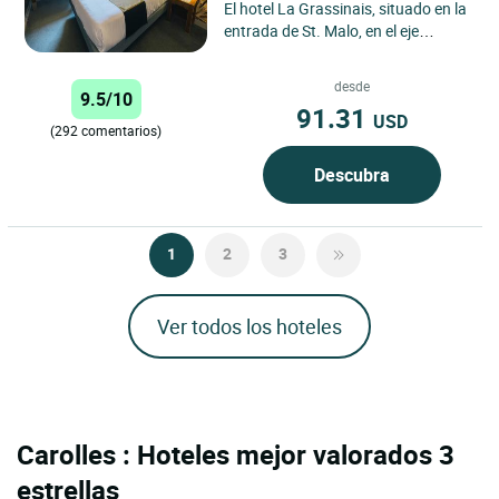
El hotel La Grassinais, situado en la
entrada de St. Malo, en el eje
principal desde Rennes y París, es
una encantadora...
desde
9.5/10
91.31
USD
(292 comentarios)
Descubra
1
2
3
Ver todos los hoteles
Carolles : Hoteles mejor valorados 3
estrellas