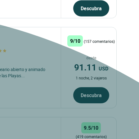
Descubra
9/10
(157 comentarios)
desde
91.11
USD
neario abierto y animado
 las Playas...
1 noche, 2 viajeros
Descubra
9.5/10
(419 comentarios)