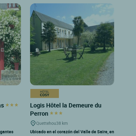
as
Logis Hôtel la Demeure du
Perron
Quettehou
38 km
egantes
Ubicado en el corazón del Valle de Saire, en