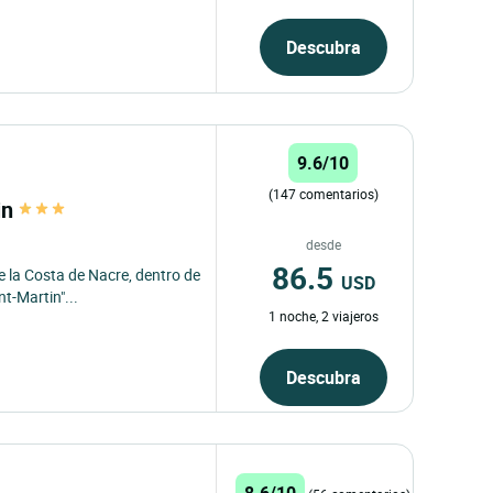
Descubra
9.6/10
(147 comentarios)
in
desde
86.5
e la Costa de Nacre, dentro de
USD
nt-Martin"...
1 noche, 2 viajeros
Descubra
8.6/10