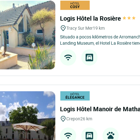
Logis Hôtel la Rosière
Tracy Sur Mer
19 km
Situado a pocos kilómetros de Arromanch
Landing Museum, el Hotel La Rosière tien
Logis Hôtel Manoir de Math
Crepon
26 km