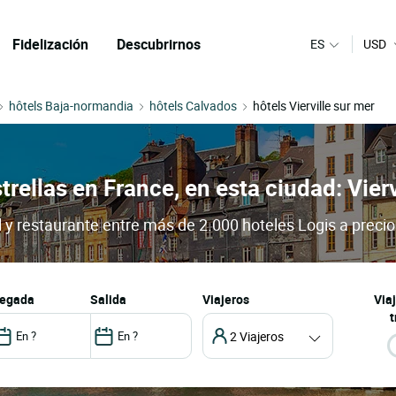
Fidelización
Descubrirnos
ES
USD
hôtels Baja-normandia
hôtels Calvados
hôtels Vierville sur mer
trellas en France, en esta ciudad: Vier
el y restaurante entre más de 2.000 hoteles Logis a preci
llegada
salida
Viajeros
Via
t
2 Viajeros