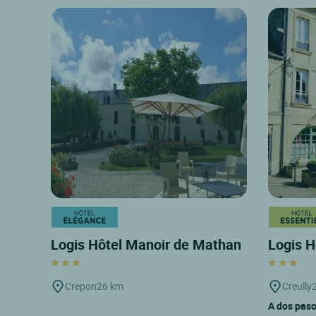
Logis Hôtel Manoir de Mathan
Logis H
Crepon
26 km
Creully
A dos paso