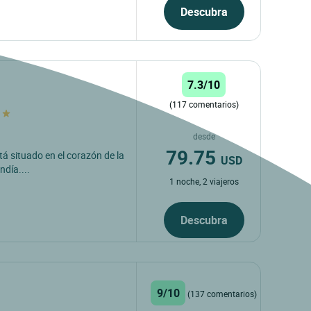
Descubra
7.3/10
(117 comentarios)
desde
79.75
tá situado en el corazón de la
USD
día....
1 noche, 2 viajeros
Descubra
9/10
(137 comentarios)