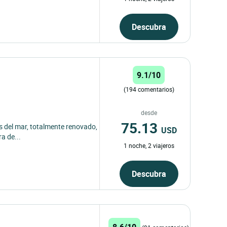
Descubra
9.1/10
(194 comentarios)
desde
75.13
las del mar, totalmente renovado,
USD
a de...
1 noche, 2 viajeros
Descubra
8.6/10