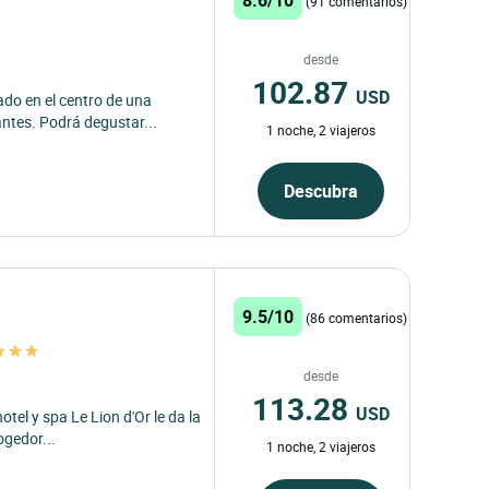
(91 comentarios)
desde
102.87
USD
ado en el centro de una
ntes. Podrá degustar...
1 noche, 2 viajeros
Descubra
9.5/10
(86 comentarios)
desde
113.28
USD
otel y spa Le Lion d'Or le da la
ogedor...
1 noche, 2 viajeros