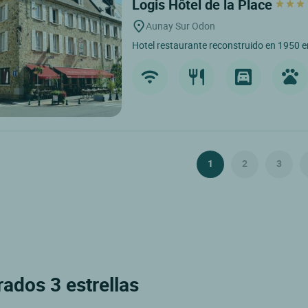
Logis Hôtel de la Place
Aunay Sur Odon
Hotel restaurante reconstruido en 1950 
1
2
3
rados 3 estrellas