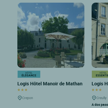
Logis Hôtel Manoir de Mathan
Logis H
Crepon
Creully
A dos paso