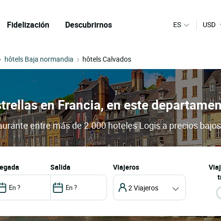
Fidelización
Descubrirnos
ES
USD
hôtels Baja normandia
hôtels Calvados
strellas en Francia, en este departame
taurante entre más de 2.000 hoteles Logis a precios bajos
llegada
salida
Viajeros
Via
t
2 Viajeros