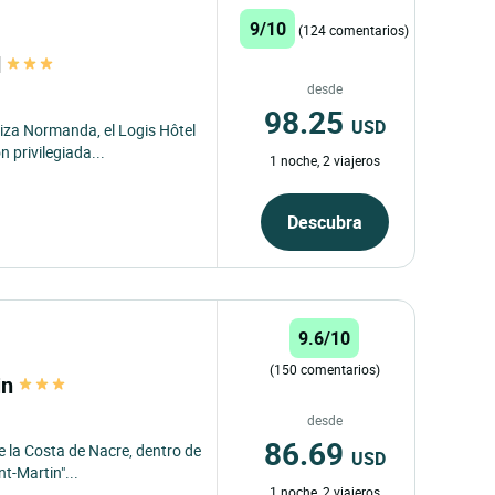
9/10
(124 comentarios)
d
desde
98.25
USD
uiza Normanda, el Logis Hôtel
 privilegiada...
1 noche, 2 viajeros
Descubra
9.6/10
(150 comentarios)
in
desde
86.69
e la Costa de Nacre, dentro de
USD
nt-Martin"...
1 noche, 2 viajeros