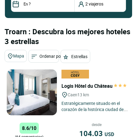
Troarn : Descubra los mejores hoteles
3 estrellas
Mapa
Ordenar por
Estrellas
Logis Hôtel du Château
Caen
13 km
Estratégicamente situado en el
corazón de la histórica ciudad de
Caen, el Logis Hôtel du Château
goza de una ubicación...
desde
8.6/10
104.03
USD
(64 comentarios)