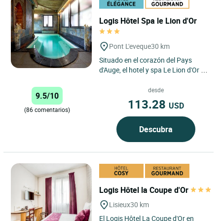
Logis Hôtel Spa le Lion d'Or
Pont L'eveque
30 km
Situado en el corazón del Pays
d'Auge, el hotel y spa Le Lion d'Or le
da la bienvenida en un ambiente
tranquilo y acogedor...
desde
9.5/10
113.28
USD
(86 comentarios)
Descubra
Logis Hôtel la Coupe d'Or
Lisieux
30 km
El Logis Hôtel La Coupe d'Or en