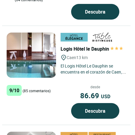
Descubra
Logis Hôtel le Dauphin
Caen
13 km
El Logis Hôtel Le Dauphin se
encuentra en el corazón de Caen,
entre las dos abadías, a los pies del
castillo de Guillermo...
desde
9/10
(85 comentarios)
86.69
USD
Descubra