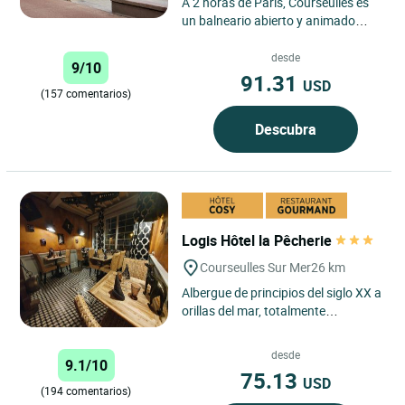
A 2 horas de París, Courseulles es
un balneario abierto y animado
durante todo el año, situado en la
zona de las Playas...
desde
9/10
91.31
USD
(157 comentarios)
Descubra
Logis Hôtel la Pêcherie
Courseulles Sur Mer
26 km
Albergue de principios del siglo XX a
orillas del mar, totalmente
renovado, que combina la piedra
con vigas de madera de...
desde
9.1/10
75.13
USD
(194 comentarios)