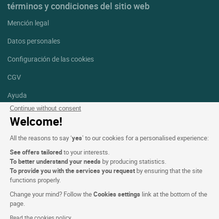
términos y condiciones del sitio web
Mención legal
Datos personales
Configuración de las cookies
CGV
Ayuda
Continue without consent
Mapa del sitio
Welcome!
Créditos
All the reasons to say ‘
yes
’ to our cookies for a personalised experience:
fotografías
See offers tailored
to your interests.
Síguenos
To better understand your needs
by producing statistics.
To provide you with the services you request
by ensuring that the site
Facebook
Instagram
functions properly.
Change your mind? Follow the
Cookies settings
link at the bottom of the
Linkedin
page.
Read the cookies policy