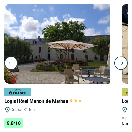
Logis Hôtel Manoir de Mathan
Logi
Crepon
31 km
Cr
A dos
9.8/10
Nacre