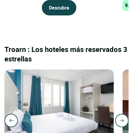
9.6
Descubra
Troarn : Los hoteles más reservados 3
estrellas