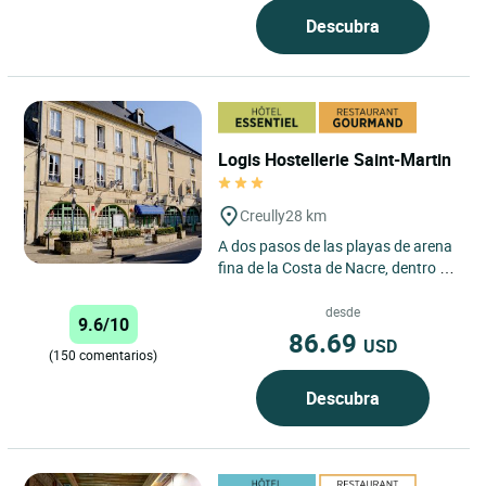
Descubra
Logis Hostellerie Saint-Martin
Creully
28 km
A dos pasos de las playas de arena
fina de la Costa de Nacre, dentro de
un paisaje verde y tranquilo, el
hostal “Saint-Martin"...
desde
9.6/10
86.69
USD
(150 comentarios)
Descubra