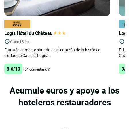
Logis Hôtel du Château
Logi
Caen
13 km
C
Estratégicamente situado en el corazón de la histórica
El Lo
ciudad de Caen, el Logis...
Caen,
8.6/10
9/1
(64 comentarios)
Acumule euros y apoye a los
hoteleros restauradores