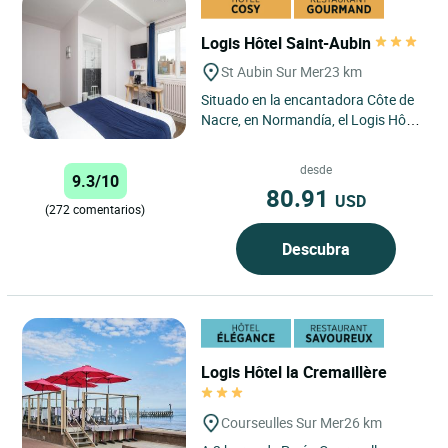
Logis Hôtel Saint-Aubin
St Aubin Sur Mer
23 km
Situado en la encantadora Côte de
Nacre, en Normandía, el Logis Hôtel
Le Saint Aubin en Saint-Aubin-sur-
Mer goza de una...
desde
9.3/10
80.91
USD
(272 comentarios)
Descubra
Logis Hôtel la Cremaillère
Courseulles Sur Mer
26 km