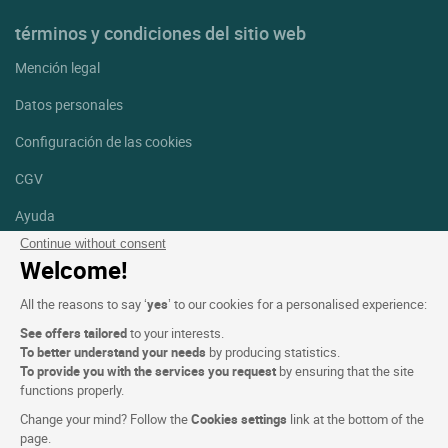
términos y condiciones del sitio web
Mención legal
Datos personales
Configuración de las cookies
CGV
Ayuda
Continue without consent
Mapa del sitio
Welcome!
Créditos
All the reasons to say ‘
yes
’ to our cookies for a personalised experience:
fotografías
See offers tailored
to your interests.
Síguenos
To better understand your needs
by producing statistics.
To provide you with the services you request
by ensuring that the site
Facebook
Instagram
functions properly.
Change your mind? Follow the
Cookies settings
link at the bottom of the
Linkedin
page.