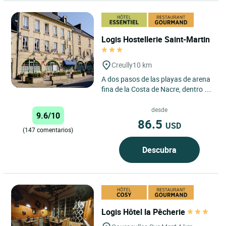
Logis Hostellerie Saint-Martin
Creully
10 km
A dos pasos de las playas de arena
fina de la Costa de Nacre, dentro de
un paisaje verde y tranquilo, el
hostal “Saint-Martin"...
desde
9.6/10
86.5
USD
(147 comentarios)
Descubra
Logis Hôtel la Pêcherie