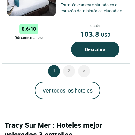
Estratégicamente situado en el
corazón de la histórica ciudad de
Caen, el Logis Hôtel du Château
goza de una ubicación...
desde
8.6/10
103.8
USD
(65 comentarios)
Descubra
1
2
Ver todos los hoteles
Tracy Sur Mer : Hoteles mejor
valorados 3 estrellas