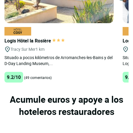
Logis Hôtel la Rosière
Logi
Tracy Sur Mer
1 km
St
Situado a pocos kilómetros de Arromanches-les-Bains y del
Situa
D-Day Landing Museum,...
Logis
9.2/10
9.3
(49 comentarios)
Acumule euros y apoye a los
hoteleros restauradores