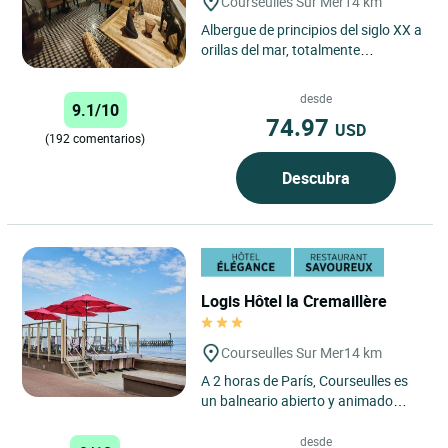
Courseulles Sur Mer
14 km
Albergue de principios del siglo XX a
orillas del mar, totalmente
renovado, que combina la piedra
con vigas de madera de...
desde
9.1/10
74.97
USD
(192 comentarios)
Descubra
Logis Hôtel la Cremaillère
Courseulles Sur Mer
14 km
A 2 horas de París, Courseulles es
un balneario abierto y animado
durante todo el año, situado en la
zona de las Playas...
desde