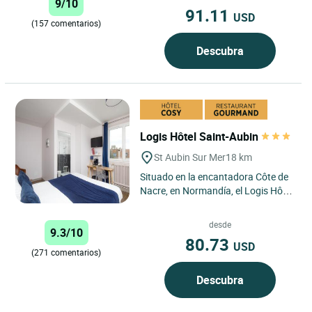
9/10
91.11
USD
(157 comentarios)
Descubra
Logis Hôtel Saint-Aubin
St Aubin Sur Mer
18 km
Situado en la encantadora Côte de
Nacre, en Normandía, el Logis Hôtel
Le Saint Aubin en Saint-Aubin-sur-
Mer goza de una...
desde
9.3/10
80.73
USD
(271 comentarios)
Descubra