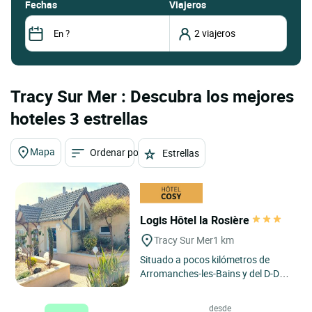
fechas
Viajeros
Tracy Sur Mer : Descubra los mejores
hoteles 3 estrellas
Mapa
Ordenar por
Estrellas
Logis Hôtel la Rosière
Tracy Sur Mer
1 km
Situado a pocos kilómetros de
Arromanches-les-Bains y del D-Day
Landing Museum, el Hotel La
Rosière tiene 24 cómodas
desde