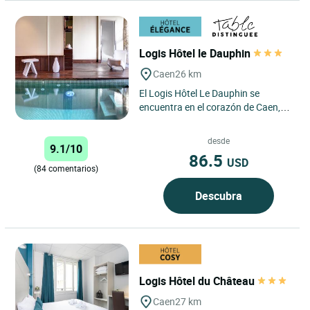
Logis Hôtel le Dauphin
Caen
26 km
El Logis Hôtel Le Dauphin se
encuentra en el corazón de Caen,
entre las dos abadías, a los pies del
castillo de Guillermo...
desde
9.1/10
86.5
USD
(84 comentarios)
Descubra
Logis Hôtel du Château
Caen
27 km