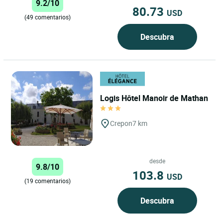
9.2/10
habitaciones,...
80.73
USD
(49 comentarios)
Descubra
Logis Hôtel Manoir de Mathan
Crepon
7 km
desde
9.8/10
103.8
USD
(19 comentarios)
Descubra