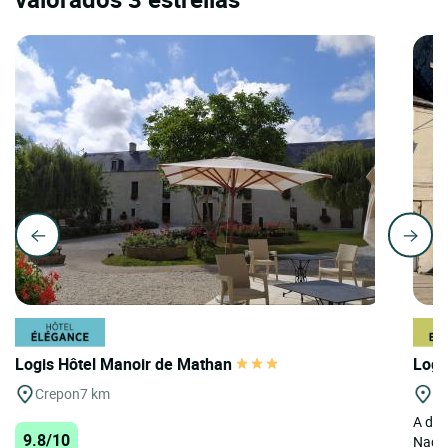
Logis Hôtel Manoir de Mathan
Logi
Crepon
7 km
Cr
A dos
9.8/10
Nacre