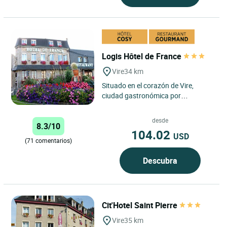
Logis Hôtel de France
Vire
34 km
Situado en el corazón de Vire,
ciudad gastronómica por
excelencia, el “Hotel de France”, con
sus confortables habitaciones,...
desde
8.3/10
104.02
USD
(71 comentarios)
Descubra
Cit'Hotel Saint Pierre
Vire
35 km