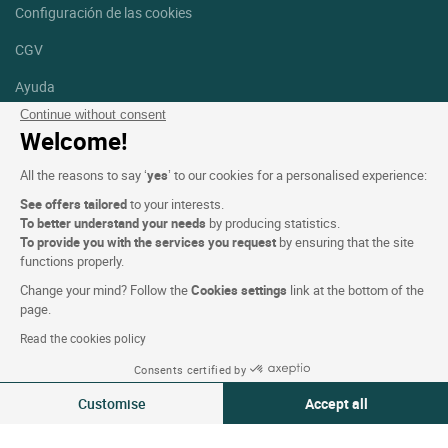
Configuración de las cookies
CGV
Ayuda
Continue without consent
Mapa del sitio
Welcome!
Créditos
All the reasons to say ‘
yes
’ to our cookies for a personalised experience:
fotografías
See offers tailored
to your interests.
Síguenos
To better understand your needs
by producing statistics.
To provide you with the services you request
by ensuring that the site
Facebook
Instagram
functions properly.
Change your mind? Follow the
Cookies settings
link at the bottom of the
Linkedin
page.
Read the cookies policy
Consents certified by
Customise
Accept all
Logis Hotels copyright © 2026 Reservados todos los derechos -
Consent Management Platform: Personalize Your Options
Axeptio consent
CGV. Powered by
SIWAY