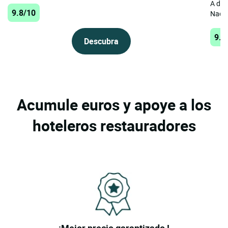
A dos
9.8/10
Nacre
9.6
Descubra
Acumule euros y apoye a los
hoteleros restauradores