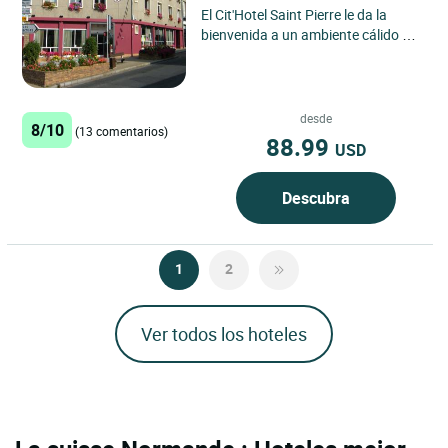
El Cit'Hotel Saint Pierre le da la
bienvenida a un ambiente cálido y
auténtico desde su llegada, con una
ubicación ideal...
desde
8/10
(13 comentarios)
88.99
USD
Descubra
1
2
Ver todos los hoteles