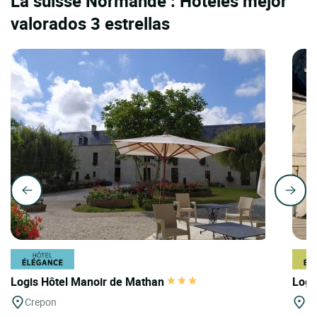
La suisse Normande : Hoteles mejor
valorados 3 estrellas
Logis Hôtel Manoir de Mathan
Logi
Crepon
Cr