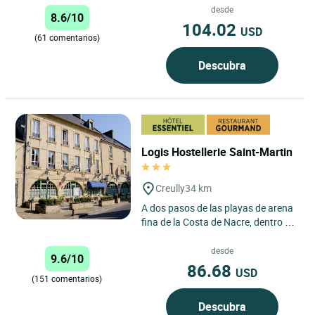
goza de una ubicación...
desde
8.6/10
104.02
USD
(61 comentarios)
Descubra
Logis Hostellerie Saint-Martin
Creully
34 km
A dos pasos de las playas de arena
fina de la Costa de Nacre, dentro de
un paisaje verde y tranquilo, el
hostal “Saint-Martin"...
desde
9.6/10
86.68
USD
(151 comentarios)
Descubra