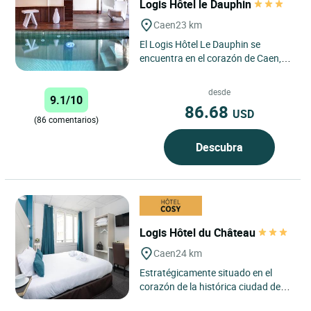
Logis Hôtel le Dauphin
Caen
23 km
El Logis Hôtel Le Dauphin se
encuentra en el corazón de Caen,
entre las dos abadías, a los pies del
castillo de Guillermo...
desde
9.1/10
86.68
USD
(86 comentarios)
Descubra
Logis Hôtel du Château
Caen
24 km
Estratégicamente situado en el
corazón de la histórica ciudad de
Caen, el Logis Hôtel du Château