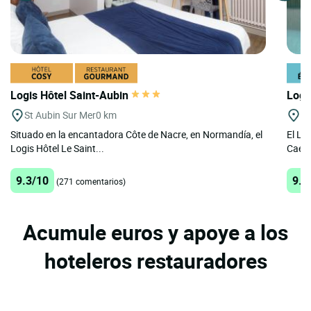
Logis Hôtel Saint-Aubin
Logi
St Aubin Sur Mer
0 km
C
Situado en la encantadora Côte de Nacre, en Normandía, el
El Lo
Logis Hôtel Le Saint...
Caen,
9.3/10
9.1
(271 comentarios)
Acumule euros y apoye a los
hoteleros restauradores