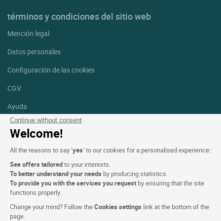
términos y condiciones del sitio web
Mención legal
Datos personales
Configuración de las cookies
CGV
Ayuda
Continue without consent
Mapa del sitio
Welcome!
Créditos
All the reasons to say ‘
yes
’ to our cookies for a personalised experience:
fotografías
See offers tailored
to your interests.
Síguenos
To better understand your needs
by producing statistics.
To provide you with the services you request
by ensuring that the site
Facebook
Instagram
functions properly.
Change your mind? Follow the
Cookies settings
link at the bottom of the
Linkedin
page.