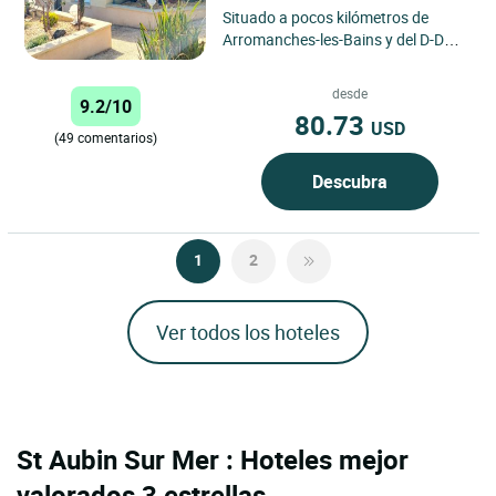
Situado a pocos kilómetros de
Arromanches-les-Bains y del D-Day
Landing Museum, el Hotel La
Rosière tiene 24 cómodas
desde
9.2/10
habitaciones,...
80.73
USD
(49 comentarios)
Descubra
1
2
Ver todos los hoteles
St Aubin Sur Mer : Hoteles mejor
valorados 3 estrellas