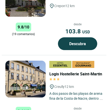
Crepon
12 km
desde
9.8/10
103.8
USD
(19 comentarios)
Descubra
Logis Hostellerie Saint-Martin
Creully
12 km
A dos pasos de las playas de arena
fina de la Costa de Nacre, dentro de
un paisaje verde y tranquilo, el
hostal “Saint-Martin"...
desde