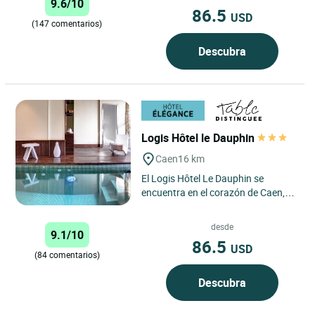
9.6/10
86.5
USD
(147 comentarios)
Descubra
Logis Hôtel le Dauphin
Caen
16 km
El Logis Hôtel Le Dauphin se
encuentra en el corazón de Caen,
entre las dos abadías, a los pies del
castillo de Guillermo...
desde
9.1/10
86.5
USD
(84 comentarios)
Descubra