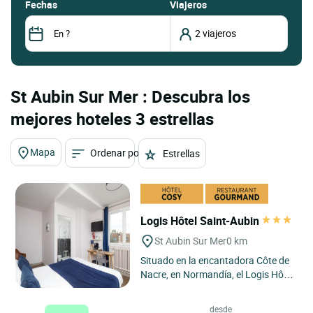
fechas
Viajeros
St Aubin Sur Mer : Descubra los
mejores hoteles 3 estrellas
Mapa
Ordenar por
Estrellas
Logis Hôtel Saint-Aubin
St Aubin Sur Mer
0 km
Situado en la encantadora Côte de
Nacre, en Normandía, el Logis Hôtel
Le Saint Aubin en Saint-Aubin-sur-
Mer goza de una...
desde