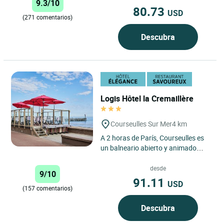
9.3/10
80.73
USD
(271 comentarios)
Descubra
Logis Hôtel la Cremaillère
Courseulles Sur Mer
4 km
A 2 horas de París, Courseulles es
un balneario abierto y animado
durante todo el año, situado en la
zona de las Playas...
desde
9/10
91.11
USD
(157 comentarios)
Descubra