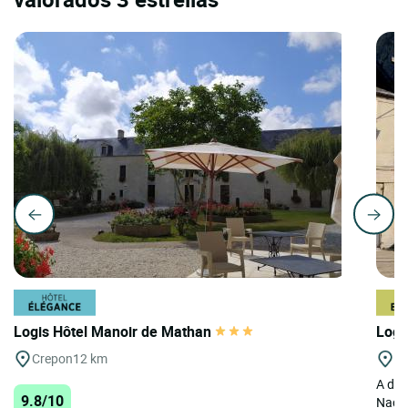
Logis Hôtel Manoir de Mathan
Logi
Crepon
12 km
Cr
A dos
9.8/10
Nacre