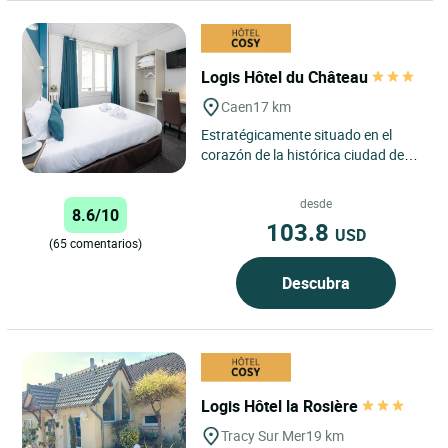
Logis Hôtel du Château
Caen
17 km
Estratégicamente situado en el
corazón de la histórica ciudad de
Caen, el Logis Hôtel du Château
goza de una ubicación...
desde
8.6/10
103.8
USD
(65 comentarios)
Descubra
Logis Hôtel la Rosière
Tracy Sur Mer
19 km