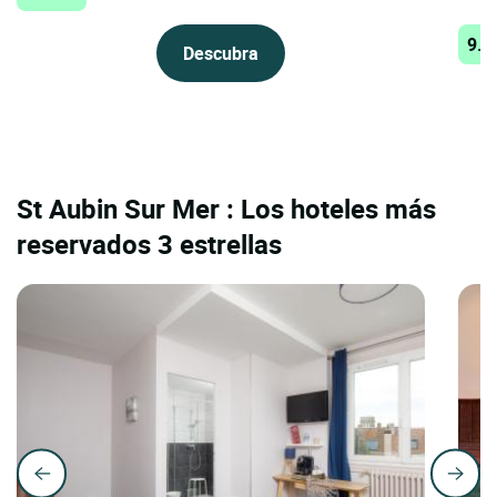
9.6
Descubra
St Aubin Sur Mer : Los hoteles más
reservados 3 estrellas