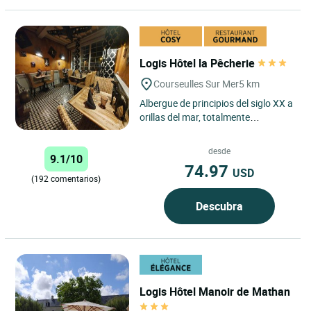
Logis Hôtel la Pêcherie
Courseulles Sur Mer
5 km
Albergue de principios del siglo XX a
orillas del mar, totalmente
renovado, que combina la piedra
con vigas de madera de...
desde
9.1/10
74.97
USD
(192 comentarios)
Descubra
Logis Hôtel Manoir de Mathan