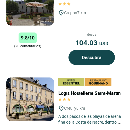
Crepon
7 km
desde
9.8/10
104.03
USD
(20 comentarios)
Descubra
Logis Hostellerie Saint-Martin
Creully
8 km
A dos pasos de las playas de arena
fina de la Costa de Nacre, dentro de
un paisaje verde y tranquilo, el