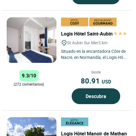
Logis Hôtel Saint-Aubin
St Aubin Sur Mer
5 km
Situado en la encantadora Côte de
Nacre, en Normandía, el Logis Hôtel
Le Saint Aubin en Saint-Aubin-sur-
Mer goza de una...
desde
9.3/10
80.91
USD
(272 comentarios)
Descubra
Logis Hôtel Manoir de Mathan