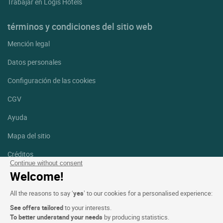
Trabajar en Logis Hotels
términos y condiciones del sitio web
Mención legal
Datos personales
Configuración de las cookies
CGV
Ayuda
Mapa del sitio
Créditos
fotografías
Continue without consent
Welcome!
Síguenos
All the reasons to say ‘
yes
’ to our cookies for a personalised experience:
Facebook
Instagram
See offers tailored
to your interests.
To better understand your needs
by producing statistics.
Linkedin