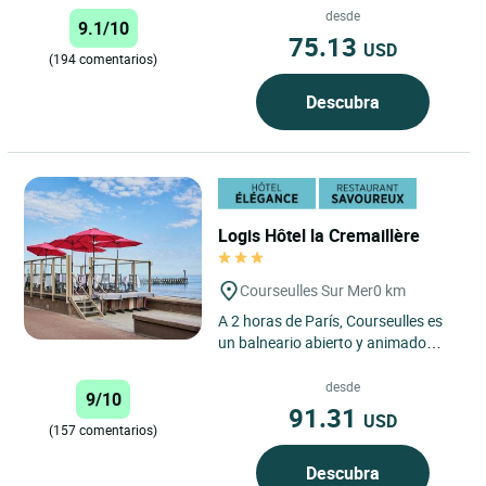
con vigas de madera de...
desde
9.1/10
75.13
USD
(194 comentarios)
Descubra
Logis Hôtel la Cremaillère
Courseulles Sur Mer
0 km
A 2 horas de París, Courseulles es
un balneario abierto y animado
durante todo el año, situado en la
zona de las Playas...
desde
9/10
91.31
USD
(157 comentarios)
Descubra