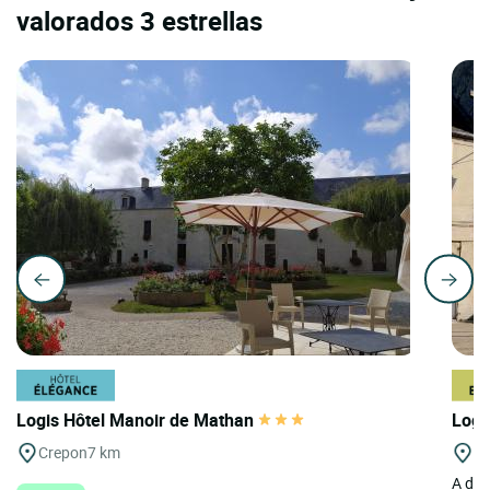
valorados 3 estrellas
Logis Hôtel Manoir de Mathan
Logi
Crepon
7 km
Cr
A dos