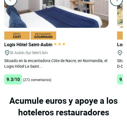
Logis Hôtel Saint-Aubin
Logi
St Aubin Sur Mer
5 km
Tr
Situado en la encantadora Côte de Nacre, en Normandía, el
Situa
Logis Hôtel Le Saint...
D-Day
9.3/10
9.2
(272 comentarios)
Acumule euros y apoye a los
hoteleros restauradores