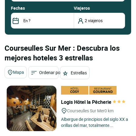
fechas
Viajeros
Courseulles Sur Mer : Descubra los
mejores hoteles 3 estrellas
Mapa
Ordenar por
Estrellas
Logis Hôtel la Pêcherie
Courseulles Sur Mer
0 km
Albergue de principios del siglo XX a
orillas del mar, totalmente
renovado, que combina la piedra