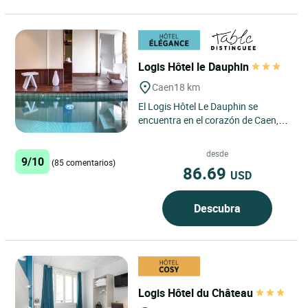
Logis Hôtel le Dauphin
Caen
18 km
El Logis Hôtel Le Dauphin se
encuentra en el corazón de Caen,
entre las dos abadías, a los pies del
castillo de Guillermo...
desde
9/10
(85 comentarios)
86.69
USD
Descubra
Logis Hôtel du Château