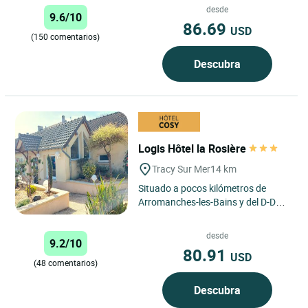
hostal “Saint-Martin"...
desde
9.6/10
86.69
USD
(150 comentarios)
Descubra
Logis Hôtel la Rosière
Tracy Sur Mer
14 km
Situado a pocos kilómetros de
Arromanches-les-Bains y del D-Day
Landing Museum, el Hotel La
Rosière tiene 24 cómodas
desde
9.2/10
habitaciones,...
80.91
USD
(48 comentarios)
Descubra