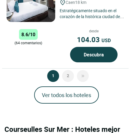
Caen
18 km
Estratégicamente situado en el
corazón de la histórica ciudad de
Caen, el Logis Hôtel du Château
goza de una ubicación...
desde
8.6/10
104.03
USD
(64 comentarios)
Descubra
1
2
Ver todos los hoteles
Courseulles Sur Mer : Hoteles mejor