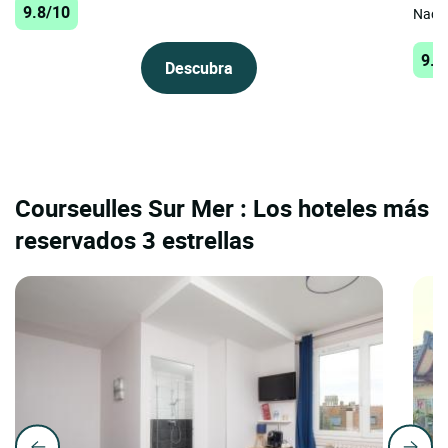
9.8/10
Nacre
9.6
Descubra
Courseulles Sur Mer : Los hoteles más
reservados 3 estrellas