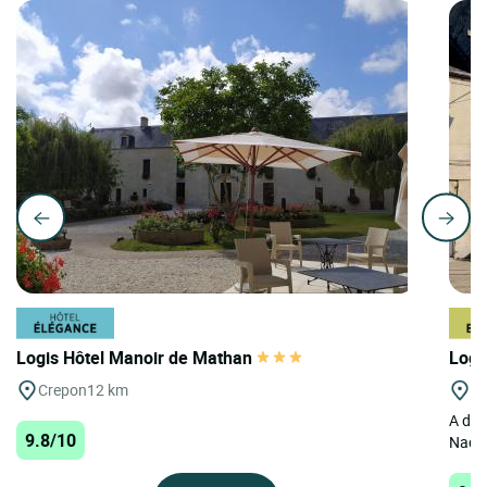
Logis Hôtel Manoir de Mathan
Logi
Crepon
12 km
Cr
A dos
9.8/10
Nacre