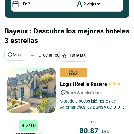
Bayeux : Descubra los mejores hoteles
3 estrellas
Mapa
Ordenar por
Estrellas
Logis Hôtel la Rosière
Tracy Sur Mer
6 km
Situado a pocos kilómetros de
Arromanches-les-Bains y del D-Day
Landing Museum, el Hotel La
Rosière tiene 24 cómodas
desde
9.2/10
habitaciones,...
80.87
USD
(49 comentarios)