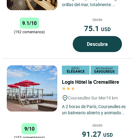
orillas del mar, totalmente
renovado, que combina la piedra
con vigas de madera de...
desde
9.1/10
75.1
USD
(192 comentarios)
Descubra
Logis Hôtel la Cremaillère
Courseulles Sur Mer
19 km
A 2 horas de París, Courseulles es
un balneario abierto y animado
durante todo el año, situado en la
zona de las Playas...
desde
9/10
91.27
USD
(157 comentarios)