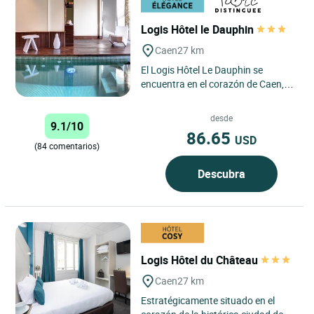
Logis Hôtel le Dauphin
Caen
27 km
El Logis Hôtel Le Dauphin se
encuentra en el corazón de Caen,
entre las dos abadías, a los pies del
castillo de Guillermo...
desde
9.1/10
86.65
USD
(84 comentarios)
Descubra
Logis Hôtel du Château
Caen
27 km
Estratégicamente situado en el