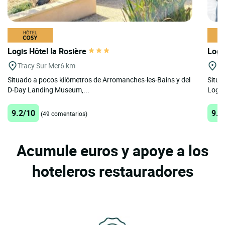
Logis Hôtel la Rosière
Logi
Tracy Sur Mer
6 km
St
Situado a pocos kilómetros de Arromanches-les-Bains y del
Situa
D-Day Landing Museum,...
Logis
9.2/10
9.3
(49 comentarios)
Acumule euros y apoye a los
hoteleros restauradores