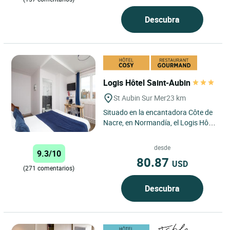
Descubra
Logis Hôtel Saint-Aubin
St Aubin Sur Mer
23 km
Situado en la encantadora Côte de
Nacre, en Normandía, el Logis Hôtel
Le Saint Aubin en Saint-Aubin-sur-
Mer goza de una...
desde
9.3/10
80.87
USD
(271 comentarios)
Descubra