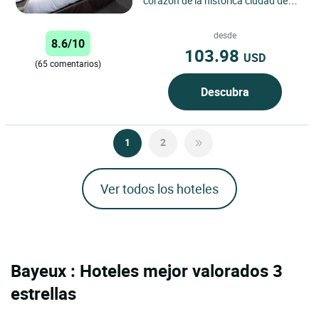
corazón de la histórica ciudad de
Caen, el Logis Hôtel du Château
goza de una ubicación...
desde
8.6/10
103.98
USD
(65 comentarios)
Descubra
1
2
Ver todos los hoteles
Bayeux : Hoteles mejor valorados 3
estrellas