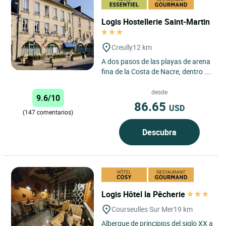
Logis Hostellerie Saint-Martin
Creully
12 km
A dos pasos de las playas de arena
fina de la Costa de Nacre, dentro de
un paisaje verde y tranquilo, el
hostal “Saint-Martin"...
desde
9.6/10
86.65
USD
(147 comentarios)
Descubra
Logis Hôtel la Pêcherie
Courseulles Sur Mer
19 km
Albergue de principios del siglo XX a