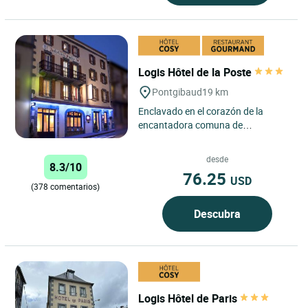
Logis Hôtel de la Poste
Pontgibaud
19 km
Enclavado en el corazón de la
encantadora comuna de
Pontgibaud, el Logis Hôtel de la
Poste ofrece a los viajeros una
desde
8.3/10
auténtica...
76.25
USD
(378 comentarios)
Descubra
Logis Hôtel de Paris