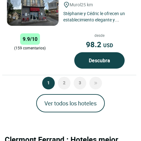
Murol
25 km
Stéphanie y Cédric le ofrecen un
establecimiento elegante y
confortable, inmerso en un entorno
natural a 850 m de altitud. ...
desde
9.9/10
98.2
USD
(159 comentarios)
Descubra
1
2
3
Ver todos los hoteles
Clermont Ferrand : Hoteles mejor