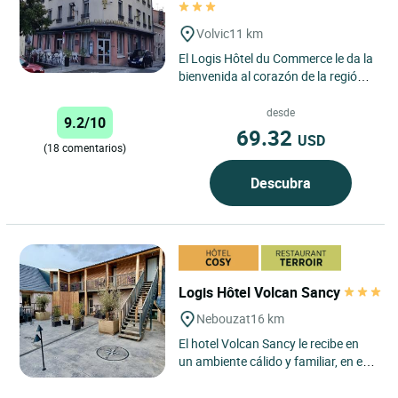
Volvic
11 km
El Logis Hôtel du Commerce le da la
bienvenida al corazón de la región
de Auvernia, en Volvic, para una
auténtica escapada...
desde
9.2/10
69.32
USD
(18 comentarios)
Descubra
Logis Hôtel Volcan Sancy
Nebouzat
16 km
El hotel Volcan Sancy le recibe en
un ambiente cálido y familiar, en el
corazón del parque regional de los
volcanes de...