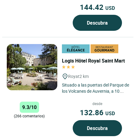
144.42
USD
Descubra
Logis Hôtel Royal Saint Mart
Royat
2 km
Situado a las puertas del Parque de
los Volcanes de Auvernia, a 10
minutos de Puy de Dôme, a 15
minutos de Vulcania y a...
desde
9.3/10
132.86
USD
(266 comentarios)
Descubra