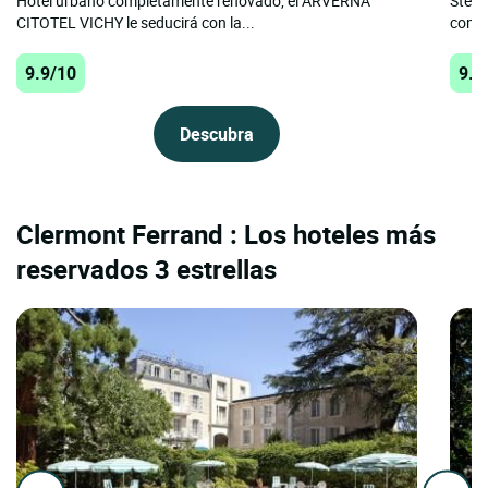
Hotel urbano completamente renovado, el ARVERNA
Stéph
CITOTEL VICHY le seducirá con la...
confo
9.9/10
9.9
Descubra
Clermont Ferrand : Los hoteles más
reservados 3 estrellas