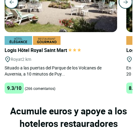
Logis Hôtel Royal Saint Mart
Logi
Royat
2 km
Vo
Situado a las puertas del Parque de los Volcanes de
En un
Auvernia, a 10 minutos de Puy...
20 mi
9.3/10
8.5
(266 comentarios)
Acumule euros y apoye a los
hoteleros restauradores