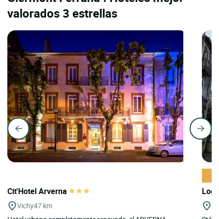
valorados 3 estrellas
Cit'Hotel Arverna
Logi
Vichy
47 km
Mu