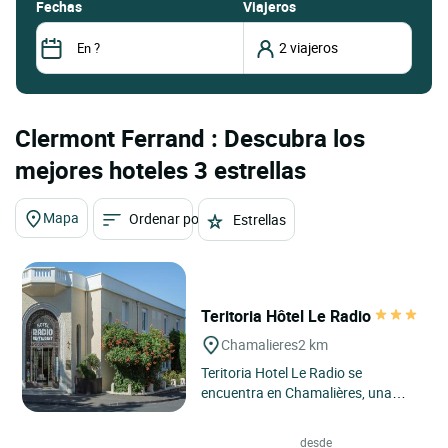
fechas
Viajeros
Clermont Ferrand : Descubra los
mejores hoteles 3 estrellas
Mapa
Ordenar por
Estrellas
Teritoria Hôtel Le Radio
Chamalieres
2 km
Teritoria Hotel Le Radio se
encuentra en Chamalières, una
elegante ciudad termal junto a
Clermont-Ferrand, en el corazón...
desde