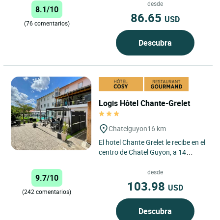
desde
8.1/10
86.65
USD
(76 comentarios)
Descubra
Logis Hôtel Chante-Grelet
Chatelguyon
16 km
El hotel Chante Grelet le recibe en el
centro de Chatel Guyon, a 14
minutos de la autopista A89, a 30
minutos de Clermont...
desde
9.7/10
103.98
USD
(242 comentarios)
Descubra