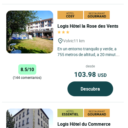
Logis Hôtel la Rose des Vents
Volvic
11 km
En un entorno tranquilo y verde, a
755 metros de altitud, a 20 minutos
de Clermont-Ferrand o del Puy de
Dôme y a 15 minutos...
desde
8.5/10
103.98
USD
(144 comentarios)
Descubra
Logis Hôtel du Commerce