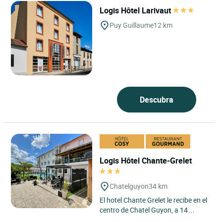
Logis Hôtel Larivaut
Puy Guillaume
12 km
Descubra
Logis Hôtel Chante-Grelet
Chatelguyon
34 km
El hotel Chante Grelet le recibe en el
centro de Chatel Guyon, a 14
minutos de la autopista A89, a 30