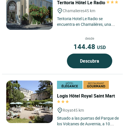
Teritoria Hôtel Le Radio
Chamalieres
45 km
Teritoria Hotel Le Radio se
encuentra en Chamalières, una
elegante ciudad termal junto a
Clermont-Ferrand, en el corazón...
desde
144.48
USD
Descubra
Logis Hôtel Royal Saint Mart
Royat
45 km
Situado a las puertas del Parque de
los Volcanes de Auvernia, a 10