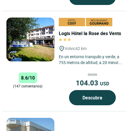
Logis Hôtel la Rose des Vents
Volvic
42 km
En un entorno tranquilo y verde, a
755 metros de altitud, a 20 minutos
de Clermont-Ferrand o del Puy de
Dôme y a 15 minutos...
desde
8.6/10
104.03
USD
(147 comentarios)
Descubra