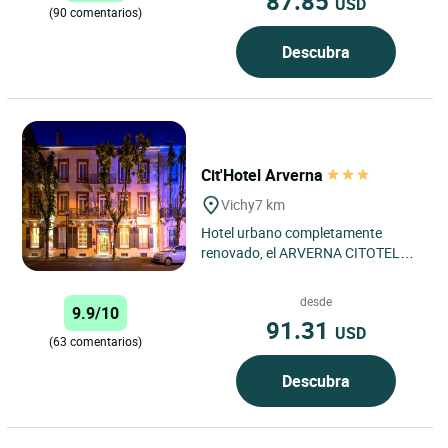
87.85
USD
(90 comentarios)
Descubra
Cit'Hotel Arverna
Vichy
7 km
Hotel urbano completamente
renovado, el ARVERNA CITOTEL
VICHY le seducirá con la
comodidad de sus modernas
desde
9.9/10
habitaciones...
91.31
USD
(63 comentarios)
Descubra