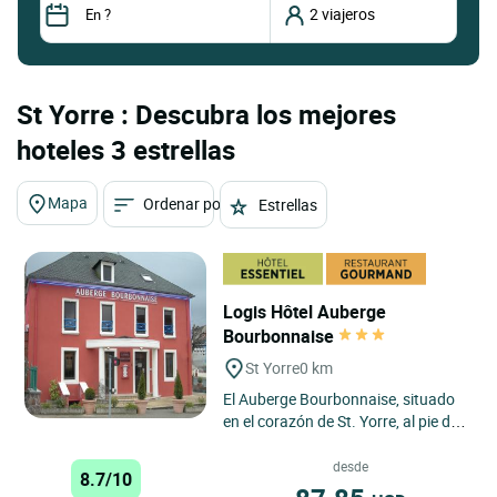
St Yorre : Descubra los mejores
hoteles 3 estrellas
Mapa
Ordenar por
Estrellas
Logis Hôtel Auberge
Bourbonnaise
St Yorre
0 km
El Auberge Bourbonnaise, situado
en el corazón de St. Yorre, al pie de
la montaña de la provincia histórica
del Borbonés...
desde
8.7/10