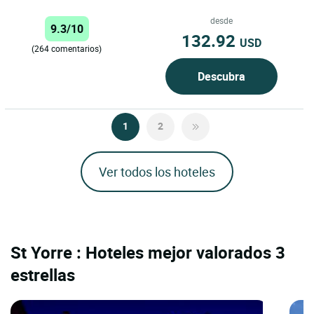
minutos de Puy de Dôme, a 15
minutos de Vulcania y a...
desde
9.3/10
132.92
USD
(264 comentarios)
Descubra
1
2
Ver todos los hoteles
St Yorre : Hoteles mejor valorados 3
estrellas