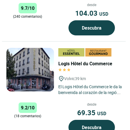
minutos de Clermont...
desde
9.7/10
104.03
USD
(240 comentarios)
Descubra
Logis Hôtel du Commerce
Volvic
39 km
El Logis Hôtel du Commerce le da la
bienvenida al corazón de la región
de Auvernia, en Volvic, para una
auténtica escapada...
desde
9.2/10
69.35
USD
(18 comentarios)
Descubra