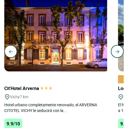
Cit'Hotel Arverna
Logi
Vichy
7 km
Ch
Hotel urbano completamente renovado, el ARVERNA
El ho
CITOTEL VICHY le seducirá con la...
a 14 
9.9/10
9.7