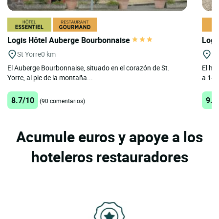
Logis Hôtel Auberge Bourbonnaise
Logi
St Yorre
0 km
Ch
El Auberge Bourbonnaise, situado en el corazón de St.
El ho
Yorre, al pie de la montaña...
a 14 
8.7/10
9.7
(90 comentarios)
Acumule euros y apoye a los
hoteleros restauradores