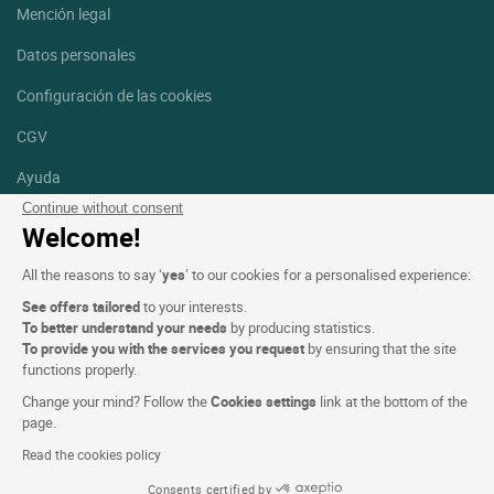
Mención legal
Datos personales
Configuración de las cookies
CGV
Ayuda
Continue without consent
Mapa del sitio
Welcome!
Créditos
All the reasons to say ‘
yes
’ to our cookies for a personalised experience:
fotografías
See offers tailored
to your interests.
Síguenos
To better understand your needs
by producing statistics.
To provide you with the services you request
by ensuring that the site
Facebook
Instagram
functions properly.
Change your mind? Follow the
Cookies settings
link at the bottom of the
Linkedin
page.
Read the cookies policy
Consents certified by