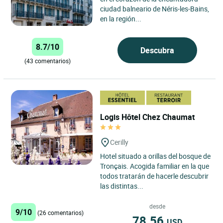
ciudad balneario de Néris-les-Bains,
en la región...
8.7/10
Descubra
(43 comentarios)
Logis Hôtel Chez Chaumat
Cerilly
Hotel situado a orillas del bosque de
Tronçais. Acogida familiar en la que
todos tratarán de hacerle descubrir
las distintas...
desde
9/10
(26 comentarios)
78.56
USD