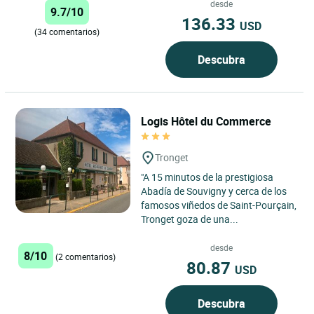
desde
9.7/10
136.33
USD
(34 comentarios)
Descubra
Logis Hôtel du Commerce
Tronget
"A 15 minutos de la prestigiosa
Abadía de Souvigny y cerca de los
famosos viñedos de Saint-Pourçain,
Tronget goza de una...
desde
8/10
(2 comentarios)
80.87
USD
Descubra