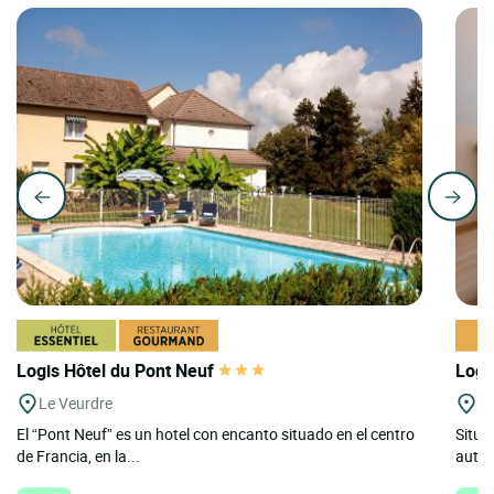
Logis Hôtel du Pont Neuf
Logi
Le Veurdre
Mo
El “Pont Neuf” es un hotel con encanto situado en el centro
Situa
de Francia, en la...
autop