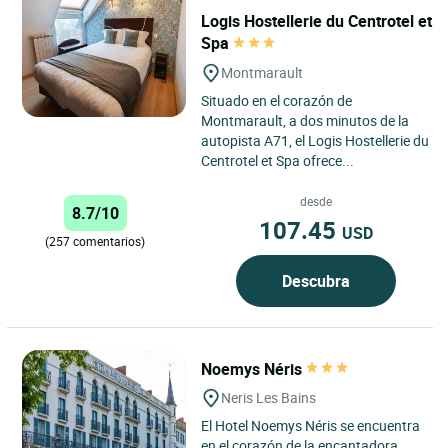
Logis Hostellerie du Centrotel et
Spa
Montmarault
Situado en el corazón de
Montmarault, a dos minutos de la
autopista A71, el Logis Hostellerie du
Centrotel et Spa ofrece...
desde
8.7/10
107.45
USD
(257 comentarios)
Descubra
Noemys Néris
Neris Les Bains
El Hotel Noemys Néris se encuentra
en el corazón de la encantadora