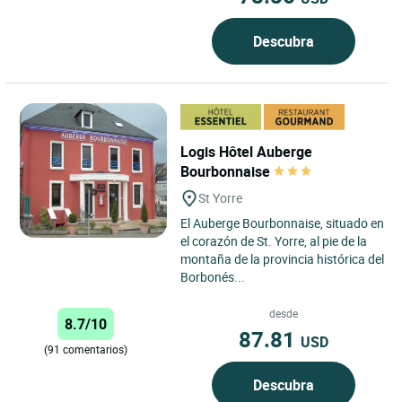
Descubra
Logis Hôtel Auberge
Bourbonnaise
St Yorre
El Auberge Bourbonnaise, situado en
el corazón de St. Yorre, al pie de la
montaña de la provincia histórica del
Borbonés...
desde
8.7/10
87.81
USD
(91 comentarios)
Descubra