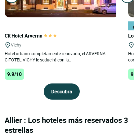
Cit'Hotel Arverna
Logi
Vichy
Mo
Hotel urbano completamente renovado, el ARVERNA
Hotel
CITOTEL VICHY le seducirá con la...
conve
9.9/10
9.7
Descubra
Allier : Los hoteles más reservados 3
estrellas