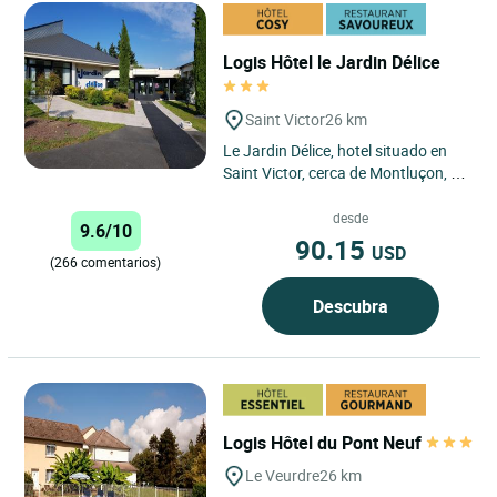
Logis Hôtel le Jardin Délice
Saint Victor
26 km
Le Jardin Délice, hotel situado en
Saint Victor, cerca de Montluçon, en
el departamento de Allier, te reserva
una cálida...
desde
9.6/10
90.15
USD
(266 comentarios)
Descubra
Logis Hôtel du Pont Neuf
Le Veurdre
26 km