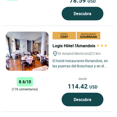
78.59
USD
Descubra
Logis Hôtel l'Amandois
St Amand Montrond
23 km
El hotel restaurante l'Amandois, en
las puertas del Boischaut y en el
corazón de la ciudad de Saint-
Amand-Montrond, se beneficia...
desde
8.6/10
114.42
USD
(176 comentarios)
Descubra