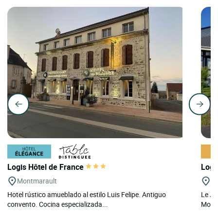
Logis Hôtel de France
Logi
Montmarault
Sa
Hotel rústico amueblado al estilo Luis Felipe. Antiguo
Le Ja
convento. Cocina especializada...
Montl