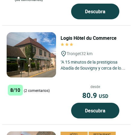
Descubra
Logis Hôtel du Commerce
Tronget
32 km
"A 15 minutos de la prestigiosa
Abadía de Souvigny y cerca de los
famosos viñedos de Saint-
Pourçain, Tronget goza de una...
desde
8/10
(2 comentarios)
80.9
USD
Descubra