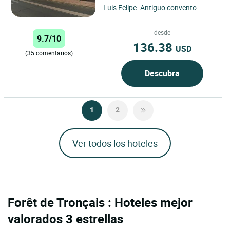
Luis Felipe. Antiguo convento.
Cocina especializada en platos
regionales.
desde
9.7/10
136.38
USD
(35 comentarios)
Descubra
1
2
Ver todos los hoteles
Forêt de Tronçais : Hoteles mejor
valorados 3 estrellas