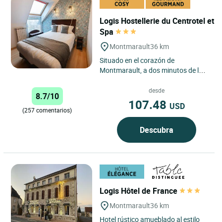
Logis Hostellerie du Centrotel et
Spa
Montmarault
36 km
Situado en el corazón de
Montmarault, a dos minutos de la
autopista A71, el Logis Hostellerie
du Centrotel et Spa ofrece...
desde
8.7/10
107.48
USD
(257 comentarios)
Descubra
Logis Hôtel de France
Montmarault
36 km
Hotel rústico amueblado al estilo