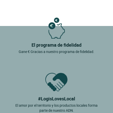
El programa de fidelidad
Gane € Gracias a nuestro programa de fidelidad.
#LogisLovesLocal
El amor por el territorio y los productos locales forma
parte de nuestro ADN.