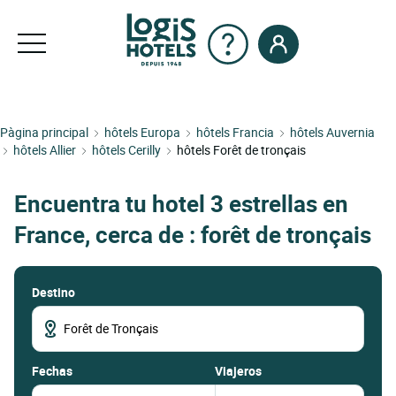
Pàgina principal
hôtels Europa
hôtels Francia
hôtels Auvernia
hôtels Allier
hôtels Cerilly
hôtels Forêt de tronçais
Encuentra tu hotel 3 estrellas en
France, cerca de : forêt de tronçais
Destino
fechas
Viajeros