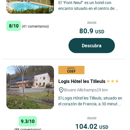
El “Pont Neuf” es un hotel con
encanto situado en el centro de
Francia, en la encrucijada entre
Auvernia, Borgoña y...
desde
8/10
(41 comentarios)
80.9
USD
Descubra
Logis Hôtel les Tilleuls
Bruere Allichamps
29 km
El Logis Hôtel les Tilleuls, situado en
el corazón de Francia, a 30 minutos
de Bourges y a 5 minutos de Saint
Amand Montrond....
desde
9.3/10
104.02
USD
(88 comentarios)