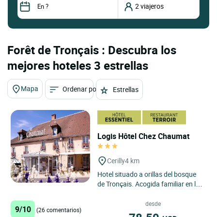
Forêt de Tronçais : Descubra los
mejores hoteles 3 estrellas
Mapa
Ordenar por
Estrellas
Logis Hôtel Chez Chaumat
Cerilly
4 km
Hotel situado a orillas del bosque
de Tronçais. Acogida familiar en la
que todos tratarán de hacerle
descubrir las distintas...
desde
9/10
(26 comentarios)