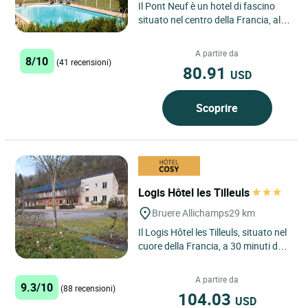
Il Pont Neuf è un hotel di fascino
situato nel centro della Francia, al
crocevia dell’Alvernia, della
Borgogna e del Berry....
A partire da
8/10
(41 recensioni)
80.91
USD
Scoprire
Logis Hôtel les Tilleuls
Bruere Allichamps
29 km
Il Logis Hôtel les Tilleuls, situato nel
cuore della Francia, a 30 minuti da
Bourges e a 5 minuti da Saint
Amand Montrond....
A partire da
9.3/10
(88 recensioni)
104.03
USD