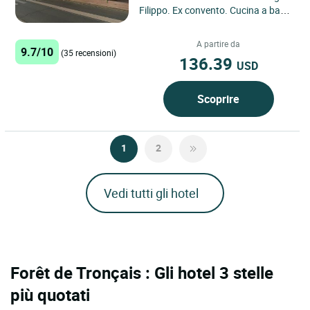
Filippo. Ex convento. Cucina a base
di specialità regionali.
A partire da
9.7/10
(35 recensioni)
136.39
USD
Scoprire
1
2
Vedi tutti gli hotel
Forêt de Tronçais : Gli hotel 3 stelle
più quotati