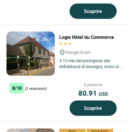
Scoprire
Logis Hôtel du Commerce
Tronget
32 km
A 15 min dal prestigioso sito
dell'abbazia di Souvigny, vicino al
famoso vigneto di Saint-Pourçain,
Tronget è idealmente...
A partire da
8/10
(2 recensioni)
80.91
USD
Scoprire