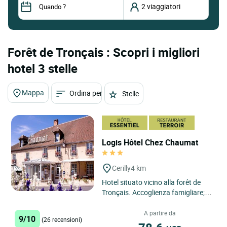
Forêt de Tronçais : Scopri i migliori
hotel 3 stelle
Mappa
Ordina per
Stelle
Logis Hôtel Chez Chaumat
Cerilly
4 km
Hotel situato vicino alla forêt de
Tronçais. Accoglienza famigliare;
tutti cercheranno di farvi scoprire
ogni le sfaccettature...
A partire da
9/10
(26 recensioni)