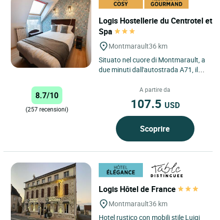
Logis Hostellerie du Centrotel et
Spa
Montmarault
36 km
Situato nel cuore di Montmarault, a
due minuti dall'autostrada A71, il
Logis Hostellerie du Centrotel et
Spa offre una sosta...
A partire da
8.7/10
107.5
USD
(257 recensioni)
Scoprire
Logis Hôtel de France
Montmarault
36 km
Hotel rustico con mobili stile Luigi