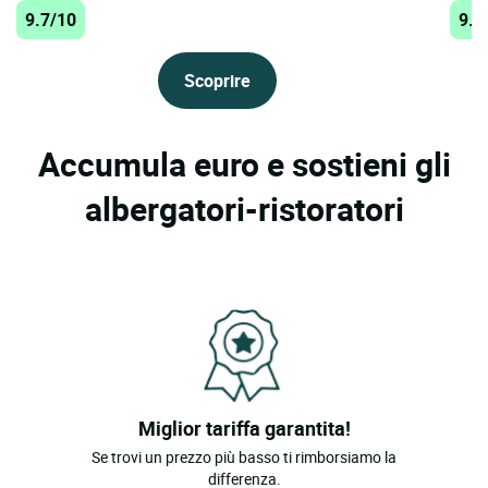
9.7/10
9.6
Scoprire
Accumula euro e sostieni gli
albergatori-ristoratori
Miglior tariffa garantita!
Se trovi un prezzo più basso ti rimborsiamo la
differenza.