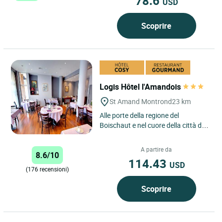
78.6
USD
Scoprire
Logis Hôtel l'Amandois
St Amand Montrond
23 km
Alle porte della regione del
Boischaut e nel cuore della città di
Saint-Amand-Montrond, l’hotel-
ristorante l’AMANDOIS...
A partire da
8.6/10
114.43
USD
(176 recensioni)
Scoprire