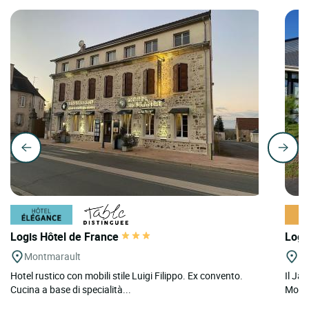
Logis Hôtel de France
Logi
Montmarault
Sa
Hotel rustico con mobili stile Luigi Filippo. Ex convento.
Il Jar
Cucina a base di specialità...
Montlu