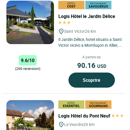
Logis Hôtel le Jardin Délice
Saint Victor
26 km
Il Jardin Délice, hotel situato a Saint
Victor vicino a Montluçon in Allier, vi
riserva un caloroso benvenuto. Un
hotel...
A partire da
9.6/10
90.16
USD
(266 recensioni)
Scoprire
Logis Hôtel du Pont Neuf
Le Veurdre
26 km