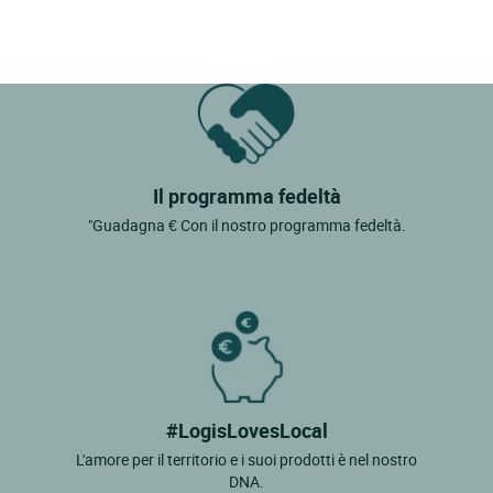
Il programma fedeltà
"Guadagna € Con il nostro programma fedeltà.
#LogisLovesLocal
L'amore per il territorio e i suoi prodotti è nel nostro
DNA.