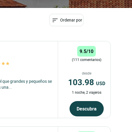
Ordenar por
9.5/10
(111 comentarios)
desde
103.98
 el que grandes y pequeños se
USD
 una...
1 noche, 2 viajeros
Descubra