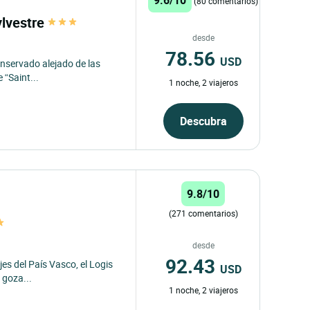
(80 comentarios)
ylvestre
desde
78.56
USD
onservado alejado de las
 “Saint...
1 noche, 2 viajeros
Descubra
9.8/10
(271 comentarios)
desde
92.43
es del País Vasco, el Logis
USD
 goza...
1 noche, 2 viajeros