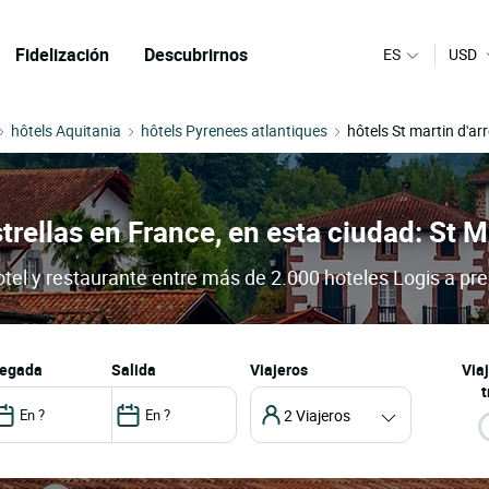
Fidelización
Descubrirnos
ES
USD
hôtels Aquitania
hôtels Pyrenees atlantiques
hôtels St martin d'ar
trellas en France, en esta ciudad: St M
otel y restaurante entre más de 2.000 hoteles Logis a pre
llegada
salida
Viajeros
Via
t
2 Viajeros