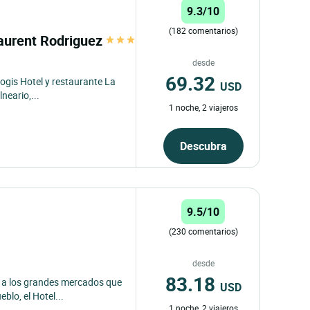
9.3/10
(182 comentarios)
 Laurent Rodriguez
desde
69.32
Logis Hotel y restaurante La
USD
neario,...
1 noche, 2 viajeros
Descubra
9.5/10
(230 comentarios)
desde
83.18
 a los grandes mercados que
USD
blo, el Hotel...
1 noche, 2 viajeros