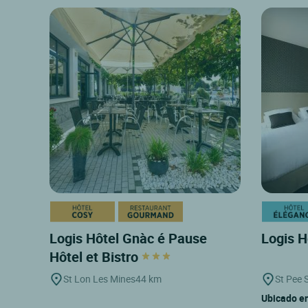
Logis Hôtel Gnàc é Pause
Logis H
Hôtel et Bistro
St Lon Les Mines
44 km
St Pee S
Ubicado en