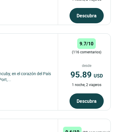
Descubra
9.7/10
(116 comentarios)
desde
95.89
ncuby, en el corazón del País
USD
ort,...
1 noche, 2 viajeros
Descubra
9.6/10