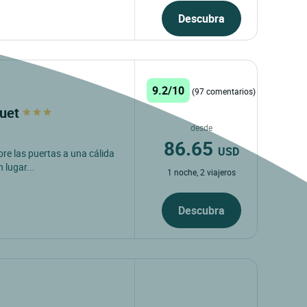
Descubra
9.2/10
(97 comentarios)
quet
desde
86.65
USD
bre las puertas a una cálida
 lugar...
1 noche, 2 viajeros
Descubra