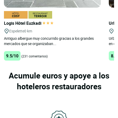
Logis Hôtel Euzkadi
Urba
Espelette
0 km
Bi
Antiguo albergue muy concurrido gracias a los grandes
Urban
mercados que se organizaban...
en el
9.5/10
8.7
(231 comentarios)
Acumule euros y apoye a los
hoteleros restauradores