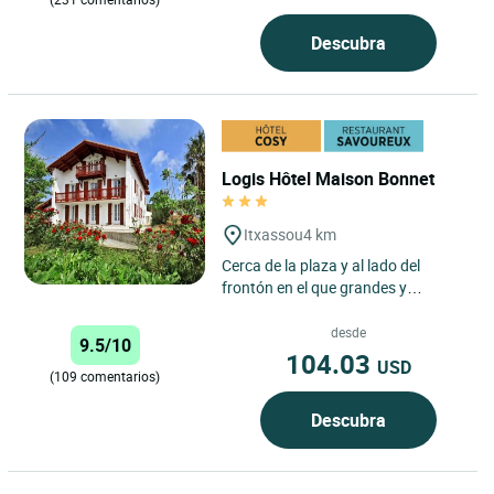
Descubra
Logis Hôtel Maison Bonnet
Itxassou
4 km
Cerca de la plaza y al lado del
frontón en el que grandes y
pequeños se desafían
constantemente. La vida aquí es
desde
9.5/10
una...
104.03
USD
(109 comentarios)
Descubra