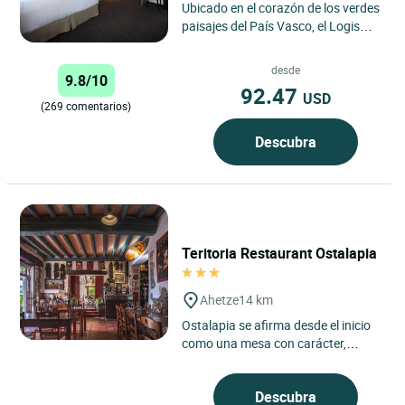
Ubicado en el corazón de los verdes
paisajes del País Vasco, el Logis
Hôtel de la Nivelle en Saint-Pée-sur-
Nivelle goza...
desde
9.8/10
92.47
USD
(269 comentarios)
Descubra
Teritoria Restaurant Ostalapia
Ahetze
14 km
Ostalapia se afirma desde el inicio
como una mesa con carácter,
arraigada en el espíritu Teritoria, en
Ahetze, en el corazón...
Descubra