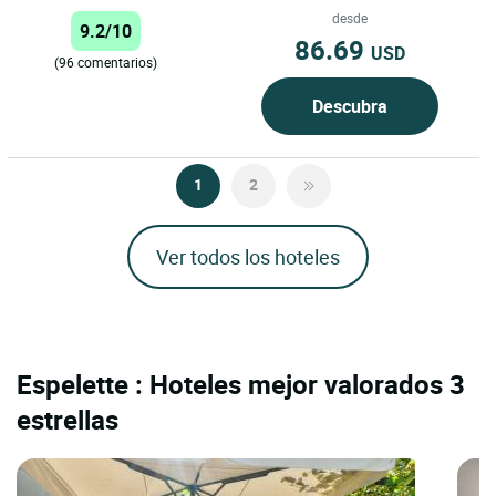
del País Vasco, un lugar...
desde
9.2/10
86.69
USD
(96 comentarios)
Descubra
1
2
Ver todos los hoteles
Espelette : Hoteles mejor valorados 3
estrellas