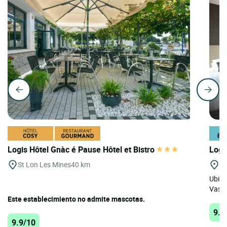
Logis Hôtel Gnàc é Pause Hôtel et Bistro
Logi
St Lon Les Mines
40 km
St
Ubica
Vasco
Este establecimiento no admite mascotas.
9.8
9.9/10