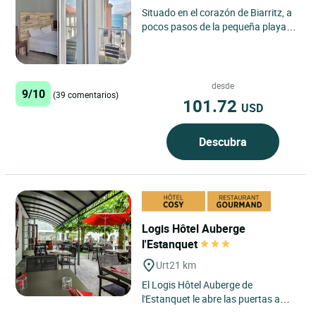
Situado en el corazón de Biarritz, a
pocos pasos de la pequeña playa
de Port Vieux, el Cit'hotel Marbella
goza de una ubicación...
desde
9/10
(39 comentarios)
101.72
USD
Descubra
Logis Hôtel Auberge
l'Estanquet
Urt
21 km
El Logis Hôtel Auberge de
l'Estanquet le abre las puertas a
una cálida escapada en el corazón