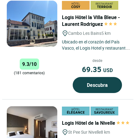
Logis Hôtel la Villa Bleue -
Laurent Rodriguez
Cambo Les Bains
5 km
Ubicado en el corazón del País
Vasco, el Logis Hotel y restaurante
La Villa Bleue en Cambo-les-Bains,
ciudad balneario,...
desde
9.3/10
69.35
USD
(181 comentarios)
Descubra
Logis Hôtel de la Nivelle
St Pee Sur Nivelle
8 km