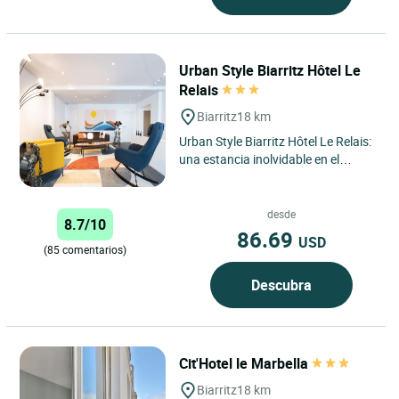
Urban Style Biarritz Hôtel Le
Relais
Biarritz
18 km
Urban Style Biarritz Hôtel Le Relais:
una estancia inolvidable en el
corazón de la Costa Vasca El Urban
Style Biarritz...
desde
8.7/10
86.69
USD
(85 comentarios)
Descubra
Cit'Hotel le Marbella
Biarritz
18 km