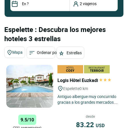
Espelette : Descubra los mejores
hoteles 3 estrellas
Mapa
Ordenar por
Estrellas
Logis Hôtel Euzkadi
Espelette
0 km
Antiguo albergue muy concurrido
gracias a los grandes mercados
que se organizaban cada miércoles
en este pueblo, el Hotel...
desde
9.5/10
83.22
USD
(231 comentarios)