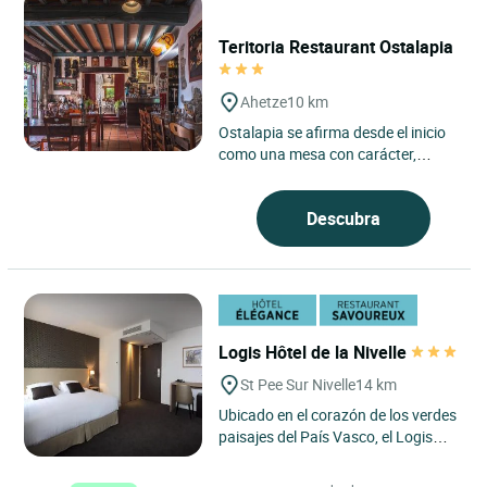
Teritoria Restaurant Ostalapia
Ahetze
10 km
Ostalapia se afirma desde el inicio
como una mesa con carácter,
arraigada en el espíritu Teritoria, en
Ahetze, en el corazón...
Descubra
Logis Hôtel de la Nivelle
St Pee Sur Nivelle
14 km
Ubicado en el corazón de los verdes
paisajes del País Vasco, el Logis
Hôtel de la Nivelle en Saint-Pée-sur-
Nivelle goza...