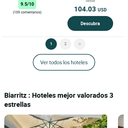
constantemente. La vida aquí es
desde
9.5/10
una...
104.03
USD
(109 comentarios)
Descubra
1
2
Ver todos los hoteles
Biarritz : Hoteles mejor valorados 3
estrellas