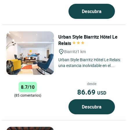
Descubra
Urban Style Biarritz Hôtel Le
Relais
Biarritz
1 km
Urban Style Biarritz Hôtel Le Relais:
una estancia inolvidable en el
corazón de la Costa Vasca El Urban
Style Biarritz...
desde
8.7/10
86.69
USD
(85 comentarios)
Descubra