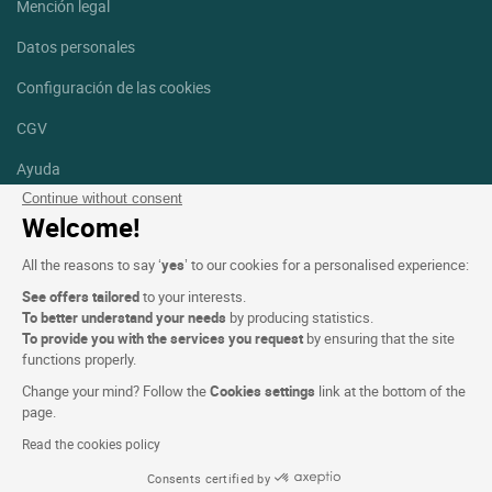
Mención legal
Datos personales
Configuración de las cookies
CGV
Ayuda
Continue without consent
Mapa del sitio
Welcome!
Créditos
All the reasons to say ‘
yes
’ to our cookies for a personalised experience:
fotografías
See offers tailored
to your interests.
Síguenos
To better understand your needs
by producing statistics.
To provide you with the services you request
by ensuring that the site
Facebook
Instagram
functions properly.
Change your mind? Follow the
Cookies settings
link at the bottom of the
Linkedin
page.
Read the cookies policy
Consents certified by