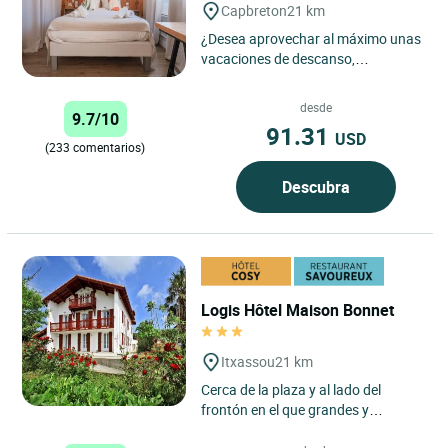
Capbreton
21 km
¿Desea aprovechar al máximo unas
vacaciones de descanso,
deportivas o de descubrimiento en
la magia de las Landas? ¿Quieres...
desde
9.7/10
91.31
USD
(233 comentarios)
Descubra
Logis Hôtel Maison Bonnet
Itxassou
21 km
Cerca de la plaza y al lado del
frontón en el que grandes y
pequeños se desafían