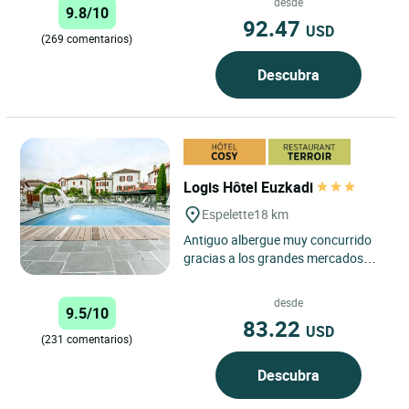
desde
9.8/10
92.47
USD
(269 comentarios)
Descubra
Logis Hôtel Euzkadi
Espelette
18 km
Antiguo albergue muy concurrido
gracias a los grandes mercados
que se organizaban cada miércoles
en este pueblo, el Hotel...
desde
9.5/10
83.22
USD
(231 comentarios)
Descubra