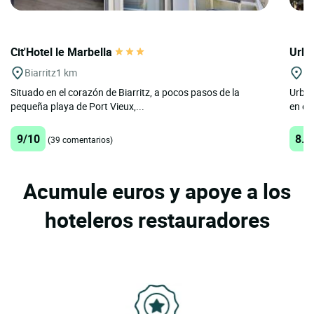
Cit'Hotel le Marbella
Urba
Biarritz
1 km
Bi
Situado en el corazón de Biarritz, a pocos pasos de la
Urban
pequeña playa de Port Vieux,...
en el
9/10
8.7
(39 comentarios)
Acumule euros y apoye a los
hoteleros restauradores