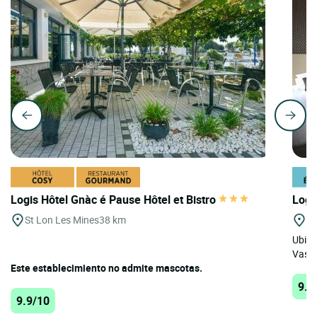
Logis Hôtel Gnàc é Pause Hôtel et Bistro
Logi
St Lon Les Mines
38 km
St
Ubica
Vasco
Este establecimiento no admite mascotas.
9.8
9.9/10