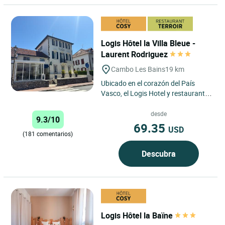
Logis Hôtel la Villa Bleue -
Laurent Rodriguez
Cambo Les Bains
19 km
Ubicado en el corazón del País
Vasco, el Logis Hotel y restaurante
La Villa Bleue en Cambo-les-Bains,
ciudad balneario,...
desde
9.3/10
69.35
USD
(181 comentarios)
Descubra
Logis Hôtel la Baïne