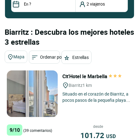
Biarritz : Descubra los mejores hoteles
3 estrellas
Mapa
Ordenar por
Estrellas
Cit'Hotel le Marbella
Biarritz
1 km
Situado en el corazón de Biarritz, a
pocos pasos de la pequeña playa
de Port Vieux, el Cit'hotel Marbella
goza de una ubicación...
desde
9/10
(39 comentarios)
101.72
USD