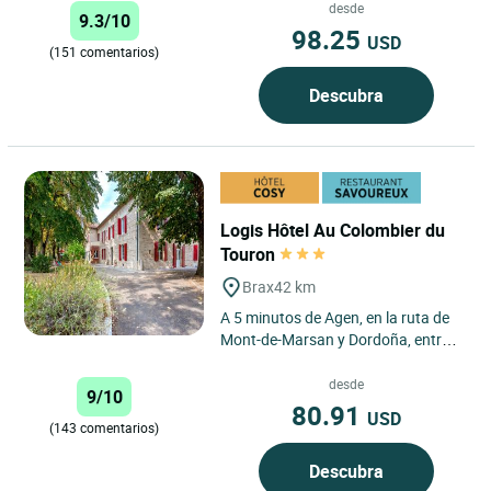
desde
9.3/10
98.25
USD
(151 comentarios)
Descubra
Logis Hôtel Au Colombier du
Touron
Brax
42 km
A 5 minutos de Agen, en la ruta de
Mont-de-Marsan y Dordoña, entre
los viñedos bordeleses y los
Pirineos, Carine y Frederic...
desde
9/10
80.91
USD
(143 comentarios)
Descubra