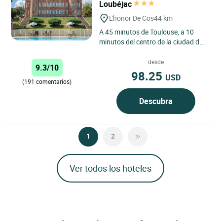
Loubéjac
L'honor De Cos
44 km
A 45 minutos de Toulouse, a 10
minutos del centro de la ciudad de
Montauban, en el corazón de un
parque de 9 hectáreas,...
desde
9.3/10
98.25
USD
(191 comentarios)
Descubra
1
2
Ver todos los hoteles