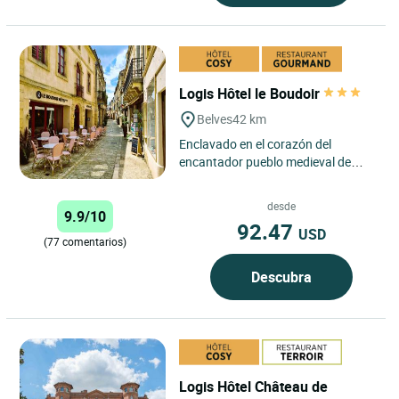
Logis Hôtel le Boudoir
Belves
42 km
Enclavado en el corazón del
encantador pueblo medieval de
Belvès, el Logis Hôtel Le Boudoir
ofrece un apacible refugio...
desde
9.9/10
92.47
USD
(77 comentarios)
Descubra
Logis Hôtel Château de