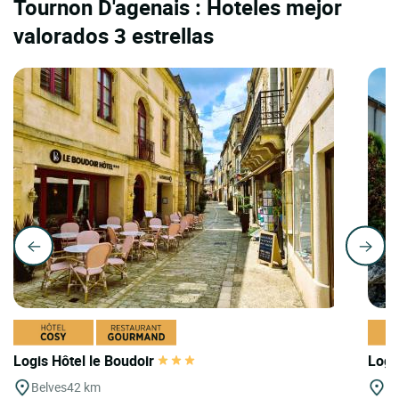
Tournon D'agenais : Hoteles mejor
valorados 3 estrellas
Logis Hôtel le Boudoir
Logi
Belves
42 km
Se