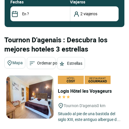
fechas
Viajeros
Tournon D'agenais : Descubra los
mejores hoteles 3 estrellas
Mapa
Ordenar por
Estrellas
Logis Hôtel les Voyageurs
Tournon D'agenais
0 km
Situado al pie de una bastida del
siglo XIII, este antiguo albergue de
diligencias lo acoge para hacerle