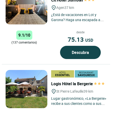
Agen
37 km
¿Está de vacaciones en Lot y
Garona? Haga una escapada a
Agen, la capital de la región,
reservando una estancia en el...
desde
9.1/10
75.13
USD
(137 comentarios)
Descubra
Logis Hôtel la Bergerie
St Pierre Lafeuille
39 km
Lugar gastronómico, «La Bergerie»
recibe a sus clientes como a sus
amigos desde 1974. En el hotel,
habitaciones refinadas...