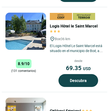
Logis Hôtel le Saint Marcel
Boe
36 km
El Logis Hôtel Le Saint Marcel está
situado en el municipio de Boé, a
solo 6 kilómetros de Agen.
Idealmente ubicado...
desde
8.9/10
69.35
USD
(131 comentarios)
Descubra
Cit'Hotel Stim'otel