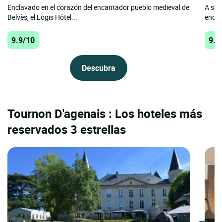
Enclavado en el corazón del encantador pueblo medieval de
A sol
Belvès, el Logis Hôtel...
encue
9.9/10
9.6
Descubra
Tournon D'agenais : Los hoteles más
reservados 3 estrellas