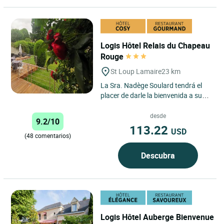
Logis Hôtel Relais du Chapeau
Rouge
St Loup Lamaire
23 km
La Sra. Nadège Soulard tendrá el
placer de darle la bienvenida a su
hotel-restaurante le Relais du
Chapeau Rouge, situado...
desde
9.2/10
113.22
USD
(48 comentarios)
Descubra
Logis Hôtel Auberge Bienvenue