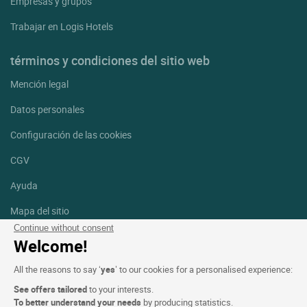
Empresas y grupos
Trabajar en Logis Hotels
términos y condiciones del sitio web
Mención legal
Datos personales
Configuración de las cookies
CGV
Ayuda
Mapa del sitio
Continue without consent
Créditos
Welcome!
fotografías
All the reasons to say ‘
yes
’ to our cookies for a personalised experience:
Síguenos
See offers tailored
to your interests.
Facebook
Instagram
To better understand your needs
by producing statistics.