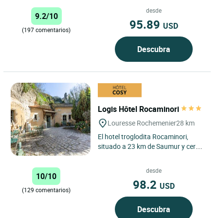
riqueza cultural, el Logis Hôtel
Auberge de la Rose...
desde
9.2/10
95.89
USD
(197 comentarios)
Descubra
Logis Hôtel Rocaminori
Louresse Rochemenier
28 km
El hotel troglodita Rocaminori,
situado a 23 km de Saumur y cerca
de Doué la Fontaine, dispone de 12
habitaciones semitrogloditas...
desde
10/10
98.2
USD
(129 comentarios)
Descubra