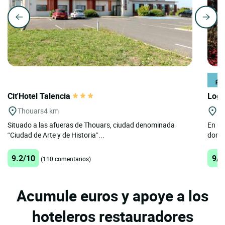
Cit'Hotel Talencia
Logi
Thouars
4 km
S
Situado a las afueras de Thouars, ciudad denominada
En un
“Ciudad de Arte y de Historia”...
domin
9.2/10
9/1
(110 comentarios)
Acumule euros y apoye a los
hoteleros restauradores