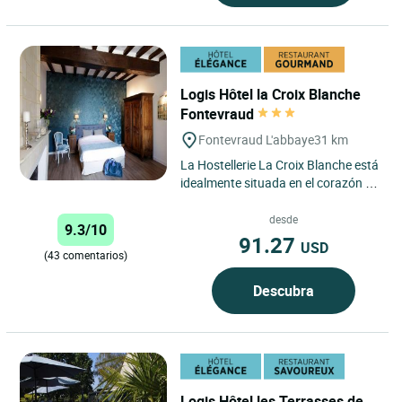
Logis Hôtel la Croix Blanche
Fontevraud
Fontevraud L'abbaye
31 km
La Hostellerie La Croix Blanche está
idealmente situada en el corazón de
la pequeña y encantadora ciudad
de Fontevraud...
desde
9.3/10
91.27
USD
(43 comentarios)
Descubra
Logis Hôtel les Terrasses de