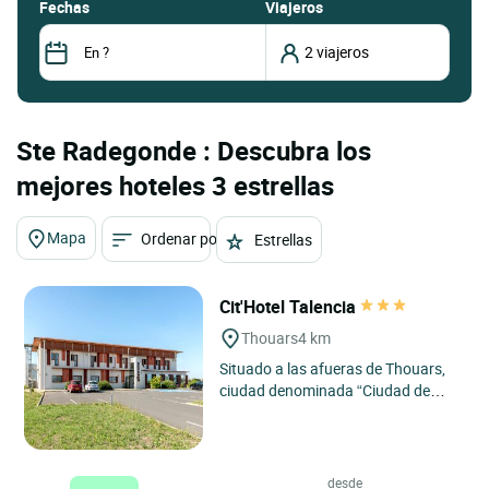
fechas
Viajeros
Ste Radegonde : Descubra los
mejores hoteles 3 estrellas
Mapa
Ordenar por
Estrellas
Cit'Hotel Talencia
Thouars
4 km
Situado a las afueras de Thouars,
ciudad denominada “Ciudad de
Arte y de Historia” en el norte de
Deux-Sèvres, el Cit'hotel...
desde