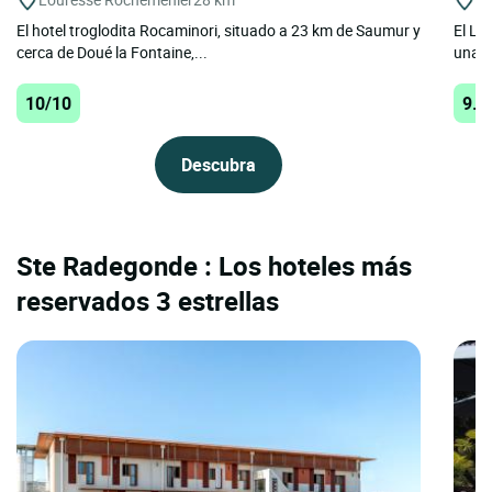
El hotel troglodita Rocaminori, situado a 23 km de Saumur y
El Lo
cerca de Doué la Fontaine,...
una e
10/10
9.8
Descubra
Ste Radegonde : Los hoteles más
reservados 3 estrellas