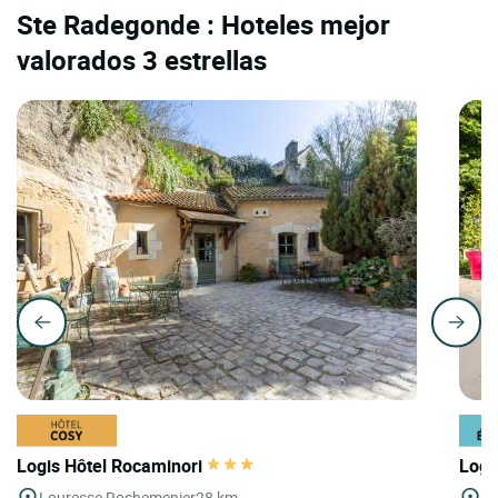
Ste Radegonde : Hoteles mejor
valorados 3 estrellas
Logis Hôtel Rocaminori
Logi
Louresse Rochemenier
28 km
Do