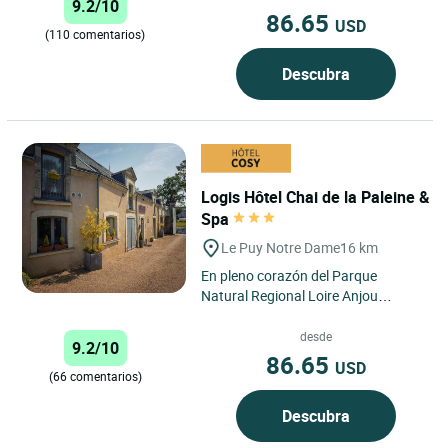
9.2/10
86.65
USD
(110 comentarios)
Descubra
Logis Hôtel Chai de la Paleine &
Spa
Le Puy Notre Dame
16 km
En pleno corazón del Parque
Natural Regional Loire Anjou
Touraine y al pie de los viñedos de
Saumur, “Le Chai de...
desde
9.2/10
86.65
USD
(66 comentarios)
Descubra