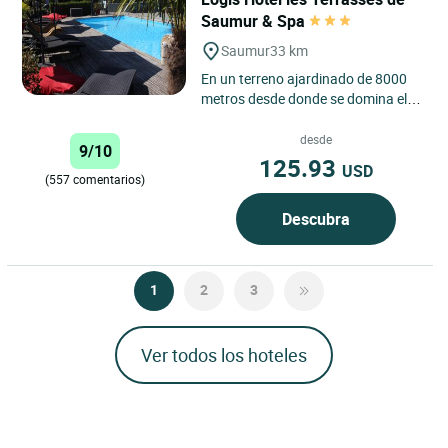
Saumur & Spa
Saumur
33 km
En un terreno ajardinado de 8000
metros desde donde se domina el
Loira y con una vista excepcional
de la ciudad de Saumur,...
desde
9/10
125.93
USD
(557 comentarios)
Descubra
1
2
3
Ver todos los hoteles