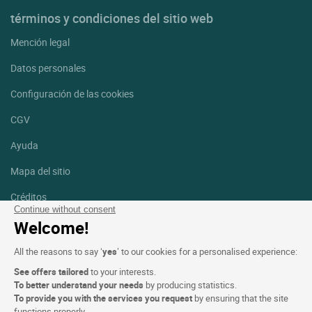
términos y condiciones del sitio web
Mención legal
Datos personales
Configuración de las cookies
CGV
Ayuda
Mapa del sitio
Créditos
fotografías
Continue without consent
Welcome!
Síguenos
All the reasons to say ‘
yes
’ to our cookies for a personalised experience:
Facebook
Instagram
See offers tailored
to your interests.
To better understand your needs
by producing statistics.
Linkedin
To provide you with the services you request
by ensuring that the site
functions properly.