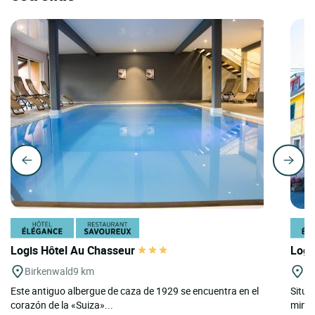
Logis Hôtel Au Chasseur
Logi
Birkenwald
9 km
Bl
Este antiguo albergue de caza de 1929 se encuentra en el
Situa
corazón de la «Suiza»...
minut