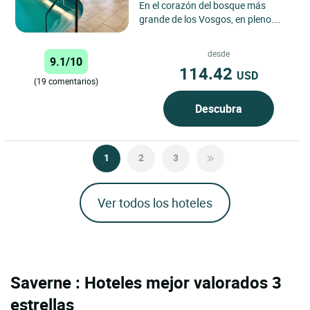
En el corazón del bosque más
grande de los Vosgos, en pleno
corazón de Alsacia, esta casa
familiar de la estación pintoresca...
desde
9.1/10
114.42
USD
(19 comentarios)
Descubra
1
2
3
Ver todos los hoteles
Saverne : Hoteles mejor valorados 3
estrellas