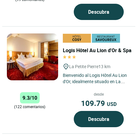
Descubra
Logis Hôtel Au Lion d'Or & Spa
La Petite Pierre
13 km
Bienvenido al Logis Hôtel Au Lion
d'Or, idealmente situado en La
Petite Pierre, en el corazón de los
Vosgos del Norte en...
desde
9.3/10
109.79
USD
(122 comentarios)
Descubra