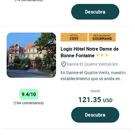
Descubra
Logis Hôtel Notre Dame de
Bonne Fontaine
Danne Et Quatre Vents
6 km
En Danne-et-Quatre-Vents, nuestro
establecimiento que se anida en
medio del bosque, en el parque
regional de los Vosgos del...
desde
9.4/10
121.35
USD
(164 comentarios)
Descubra