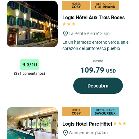
Logis Hôtel Aux Trois Roses
La Petite Pierre
13 km
En un hermoso entorno verde, en el
corazón del pintoresco pueblo
medieval de La Petite Pierre, a 25
km de Saverne, Laure...
desde
9.3/10
109.79
USD
(381 comentarios)
Descubra
Logis Hôtel Parc Hôtel
Wangenbourg
14 km