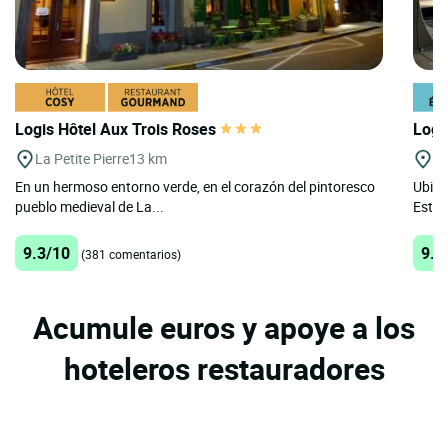
Logis Hôtel Aux Trois Roses
Logi
La Petite Pierre
13 km
Mu
En un hermoso entorno verde, en el corazón del pintoresco
Ubica
pueblo medieval de La...
Estra
9.3/10
9.3
(381 comentarios)
Acumule euros y apoye a los
hoteleros restauradores