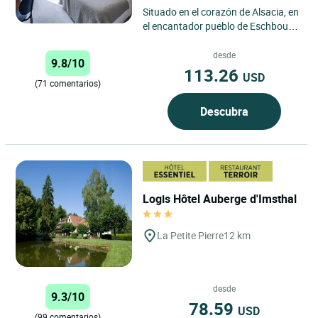
Situado en el corazón de Alsacia, en
el encantador pueblo de Eschbourg,
el Logis Hôtel Au Vieux Moulin es un
establecimiento...
desde
9.8/10
113.26
USD
(71 comentarios)
Descubra
Logis Hôtel Auberge d'Imsthal
La Petite Pierre
12 km
desde
9.3/10
78.59
USD
(99 comentarios)