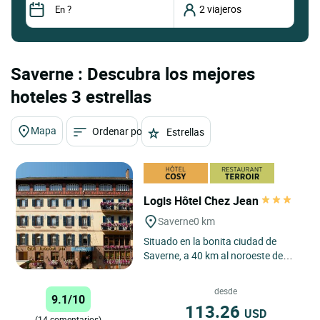
Saverne : Descubra los mejores
hoteles 3 estrellas
Mapa
Ordenar por
Estrellas
Logis Hôtel Chez Jean
Saverne
0 km
Situado en la bonita ciudad de
Saverne, a 40 km al noroeste de
Estrasburgo, a los pies de los
Vosgos y en el corazón de...
desde
9.1/10
113.26
USD
(14 comentarios)