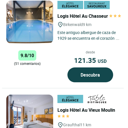
Logis Hôtel Au Chasseur
Birkenwald
9 km
Este antiguo albergue de caza de
1929 se encuentra en el corazón de
la «Suiza» alsaciana, a los pies del
macizo de Schneeberg....
desde
9.8/10
121.35
USD
(51 comentarios)
Descubra
Logis Hôtel Au Vieux Moulin
Graufthal
11 km