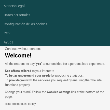
Mención legal
Datos personales
Configuración de las cookies
CGV
Ayuda
Continue without consent
Mapa del sitio
Welcome!
Créditos
All the reasons to say ‘
yes
’ to our cookies for a personalised experience:
fotografías
See offers tailored
to your interests.
Síguenos
To better understand your needs
by producing statistics.
To provide you with the services you request
by ensuring that the site
Facebook
Instagram
functions properly.
Change your mind? Follow the
Cookies settings
link at the bottom of the
Linkedin
page.
Read the cookies policy