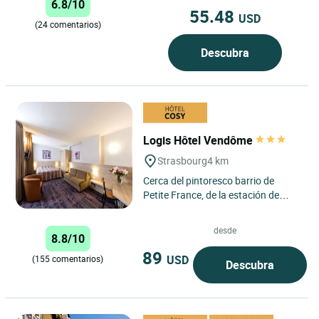
6.8/10
55.48
USD
(24 comentarios)
Descubra
Logis Hôtel Vendôme
Strasbourg
4 km
Cerca del pintoresco barrio de
Petite France, de la estación de
Estrasburgo y a menos de 10
minutos en tranvía del Palacio...
desde
8.8/10
89
USD
(155 comentarios)
Descubra