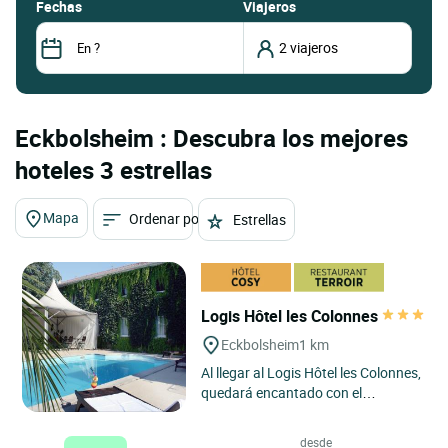
fechas
Viajeros
Eckbolsheim : Descubra los mejores
hoteles 3 estrellas
Mapa
Ordenar por
Estrellas
Logis Hôtel les Colonnes
Eckbolsheim
1 km
Al llegar al Logis Hôtel les Colonnes,
quedará encantado con el
ambiente acogedor de este hotel de
3 estrellas situado...
desde