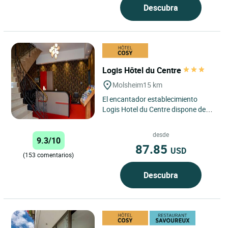
Descubra
Logis Hôtel du Centre
Molsheim
15 km
El encantador establecimiento
Logis Hotel du Centre dispone de
un jardín florido, una hermosa
terraza y se sitúa en un...
desde
9.3/10
87.85
USD
(153 comentarios)
Descubra