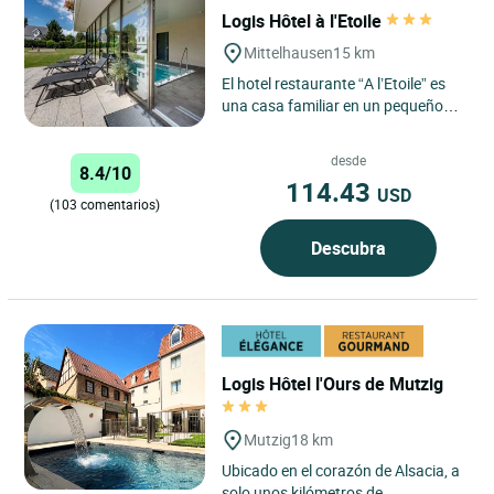
Logis Hôtel à l'Etoile
Mittelhausen
15 km
El hotel restaurante “A l’Etoile” es
una casa familiar en un pequeño
pueblo de Alsacia a las puertas de
Estrasburgo,...
desde
8.4/10
114.43
USD
(103 comentarios)
Descubra
Logis Hôtel l'Ours de Mutzig
Mutzig
18 km
Ubicado en el corazón de Alsacia, a
solo unos kilómetros de