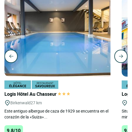
Logis Hôtel Au Chasseur
Logi
Birkenwald
27 km
Bl
Este antiguo albergue de caza de 1929 se encuentra en el
Situa
corazón de la «Suiza»...
minut
9.8/10
9.8