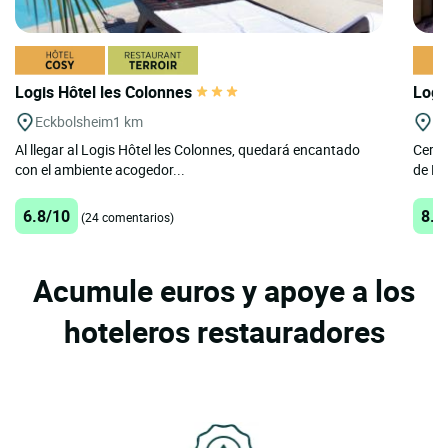
Logis Hôtel les Colonnes
Logi
Eckbolsheim
1 km
St
Al llegar al Logis Hôtel les Colonnes, quedará encantado
Cerca
con el ambiente acogedor...
de Es
6.8/10
8.8
(24 comentarios)
Acumule euros y apoye a los
hoteleros restauradores