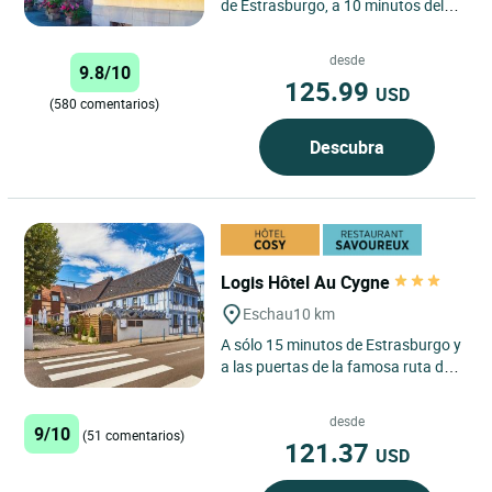
de Estrasburgo, a 10 minutos del
aeropuerto de Estrasburgo
Entzheim y a 15 minutos de...
desde
9.8/10
125.99
USD
(580 comentarios)
Descubra
Logis Hôtel Au Cygne
Eschau
10 km
A sólo 15 minutos de Estrasburgo y
a las puertas de la famosa ruta de
los vinos de Alsacia, el Logis Hôtel
Restaurant Au...
desde
9/10
(51 comentarios)
121.37
USD