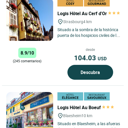
Logis Hôtel Au Cerf d'Or
Strasbourg
4 km
Situado a la sombra de la histórica
puerta de los hospicios civiles de la
ciudad de Estrasburgo, el Cerf d’Or
te da la...
desde
8.9/10
104.03
USD
(245 comentarios)
Descubra
Logis Hôtel Au Boeuf
Blaesheim
10 km
Situado en Blaesheim, a las afueras