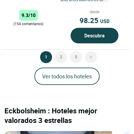
Estrasburgo, el Logis Hôtel l’Ours
de Mutzig le da la bienvenida...
desde
9.3/10
98.25
USD
(154 comentarios)
Descubra
1
2
3
Ver todos los hoteles
Eckbolsheim : Hoteles mejor
valorados 3 estrellas