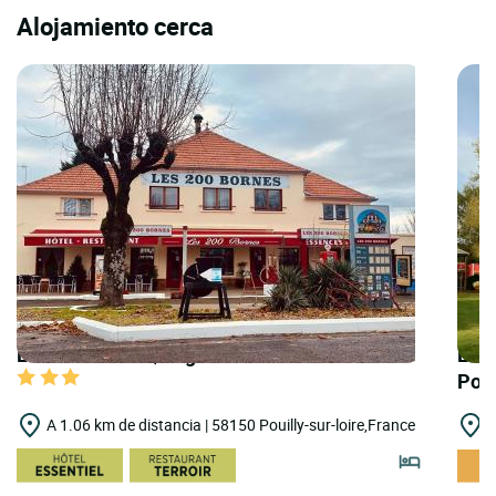
Alojamiento cerca
LOGIS HOTELS | Logis Hôtel 200 Bornes
LOGI
Poui
A 1.06 km de distancia | 58150 Pouilly-sur-loire,France
A