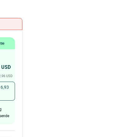
tie
USD
 2.96 USD
 6,93
g
isende