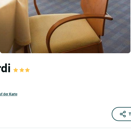
rdi
uf der Karte
T