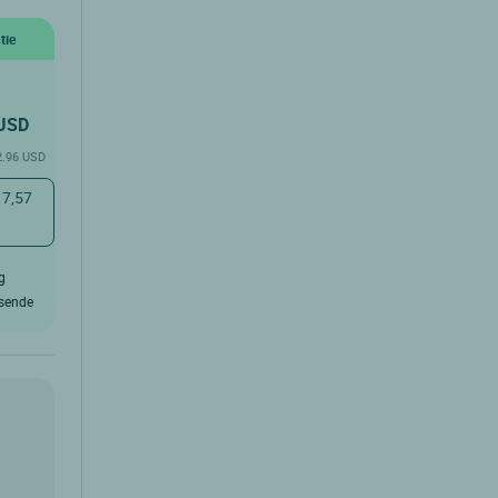
tie
USD
 2.96 USD
 7,57
g
isende