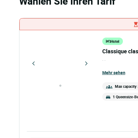
Wählen Sie Ihren Tarif
Hotel
classique cla
. .
mehr sehen
Max capacity 
1 Queensize-Be