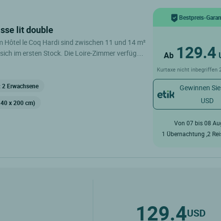
Bestpreis-Garan
asse lit double
m Hôtel le Coq Hardi sind zwischen 11 und 14 m²
129.4
sich im ersten Stock. Die Loire-Zimmer verfügen
Ab
e private Terrasse von 18 bis 20 m² mit Blick auf
Kurtaxe nicht inbegriffen
Garten. Alle verfügen zudem über ein eigenes
ivate Terrasse mit Blick auf
: 2 Erwachsene
Gewinnen Sie
er 180 cm oder 2
USD
140 x 200 cm)
t Badewanne oder
Von 07 bis 08 Au
n 1 à 2 personnes
1 Übernachtung ,2 Re
129.4
USD