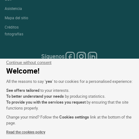
Top de regiones
Top de ciudades
Top de hoteles
Logis copyright © 2026 Reservados todos los derechos realizado por
SIWAY
Continue without consent
Welcome!
All the reasons to say ‘
yes
’ to our cookies for a personalised experience:
See offers tailored
to your interests.
To better understand your needs
by producing statistics.
To provide you with the services you request
by ensuring that the site
functions properly.
Change your mind? Follow the
Cookies settings
link at the bottom of the
page.
Read the cookies policy