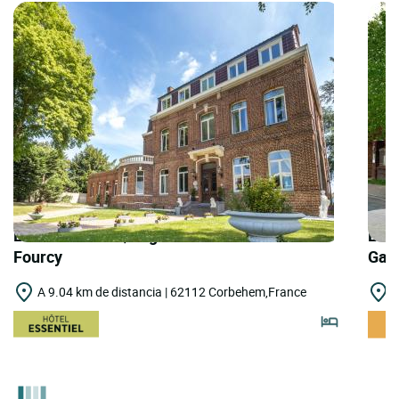
LOGIS HOTELS | Logis Hôtel le Manoir de
LOGI
Fourcy
Gav
A 9.04 km de distancia | 62112 Corbehem,France
A