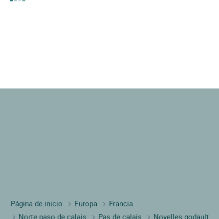
Página de inicio
Europa
Francia
Norte paso de calais
Pas de calais
Noyelles godault
Logis hôtel cap hôtel
Si desea alojarse un fin de semana o durante una estadía más larga
en
Norte Paso de Calais
, reserve su hotel en
Hôtel Logis Hôtel Cap
Hôtel en NOYELLES GODAULT
en tan solo un minuto. Solo, en
familia o entre amigos, no dejes de descubrir esta región y
descánsate en el Hôtel.
Suscríbase a nuestro
boletín y reciba nuestras propuestas y toda la actualidad de
nuestros hoteles.