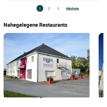
1
2
3
Nächste
Nahegelegene Restaurants
LOGIS HOTELS | Logis Hôtel la Haute Forêt
LOGI