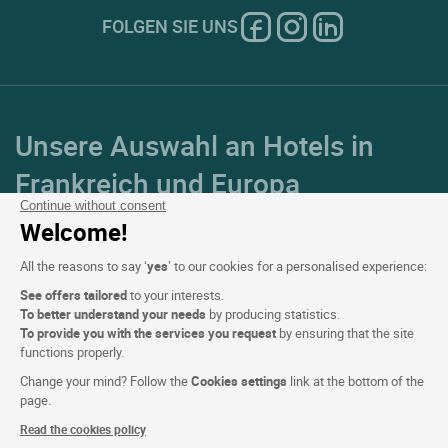
FOLGEN SIE UNS
Unsere Auswahl an Hotels in
Frankreich und Europa
Continue without consent
Welcome!
Top Länder
All the reasons to say ‘
yes
’ to our cookies for a personalised experience:
Top Regionen
See offers tailored
to your interests.
To better understand your needs
by producing statistics.
Top Städte
To provide you with the services you request
by ensuring that the site
functions properly.
Top Hotels
Change your mind? Follow the
Cookies settings
link at the bottom of the
page.
Read the cookies policy
Logis copyright © 2026 Alle Rechte vorbehalten realisiert von
SIWAY