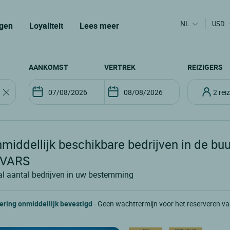
NL
USD
gen
Loyaliteit
Lees meer
AANKOMST
VERTREK
REIZIGERS
2 re
middellijk beschikbare bedrijven in de buu
 VARS
al aantal bedrijven in uw bestemming
ering onmiddellijk bevestigd
- Geen wachttermijn voor het reserveren v