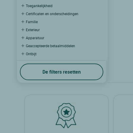
Toegankelijkheid
Certificaten en onderscheidingen
Familie
Exterieur
Apparatuur
Geaccepteerde betaalmiddelen
Ontbijt
Keukens die in het restaurant worden geserveerd
Dienstregeling
De filters resetten
Welzijn
Restauratie
Multimedia
Bedrijven en evenementen
Belevingen
Hotelbeleving