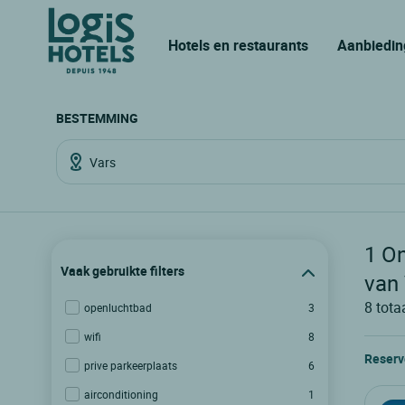
Hotels en restaurants
Aanbiedin
BESTEMMING
1
On
Vaak gebruikte filters
van
8
tota
openluchtbad
3
wifi
8
Reserv
prive parkeerplaats
6
airconditioning
1