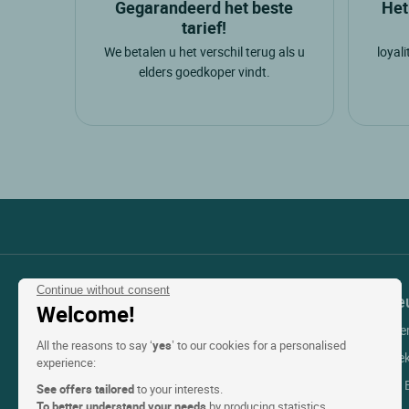
Gegarandeerd het beste
Het
Restaurantbeleving
tarief!
We betalen u het verschil terug als u
loyal
Merken
elders goedkoper vindt.
logis hotels
8
Accommodatietype
hotel
8
vakantieverhuur
1
Verblijftips
Continue without consent
Contact opnemen met de
Onderste
Welcome!
arrangementen voor gezinnen
1
klantenservice
Mijn reserve
All the reasons to say ‘
yes
’ to our cookies for a personalised
fiets
5
+33(0)1 45 84 83 84
Hulp bij boe
experience:
Gratis reservering
moto
5
Hulp bij het
See offers tailored
to your interests.
Maandag tot vrijdag en feestdagen:
ski
5
To better understand your needs
by producing statistics.