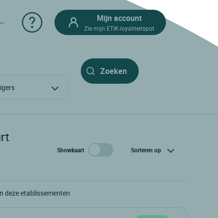
Mijn account
Zie mijn ETIK-loyaliteitspot
izigers
rt
Showkaart
Sorteren op
an deze etablissementen