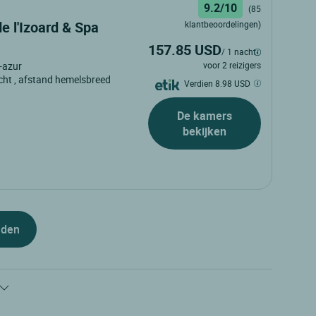
9.2/10
(85
e l'Izoard & Spa
klantbeoordelingen)
157.85 USD
/ 1 nacht
voor 2 reizigers
-azur
cht
, afstand hemelsbreed
Verdien 8.98 USD
De kamers
bekijken
iden