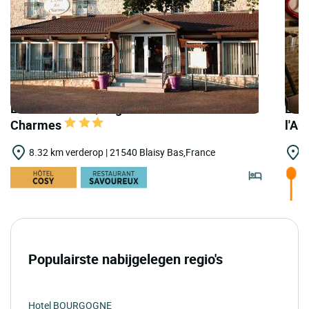
LOGIS HOTELS | Logis Hôtel l'Orée des
LOGI
Charmes
l'Au
8.32 km verderop | 21540 Blaisy Bas,France
1
Populairste nabijgelegen regio's
Hotel BOURGOGNE