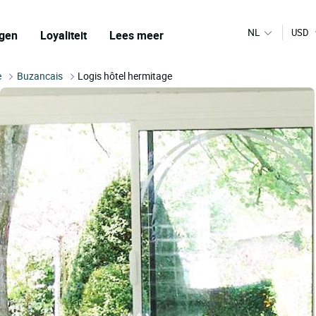
NL
USD
gen
Loyaliteit
Lees meer
e
Buzancais
Logis hôtel hermitage