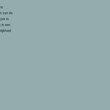
he
en van de
per in
 in een
lijkheid