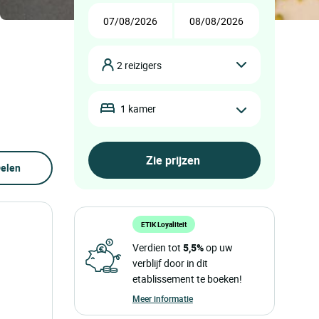
2 reizigers
1 kamer
elen
ETIK Loyaliteit
Verdien tot
5,5%
op uw
verblijf door in dit
etablissement te boeken!
Meer informatie