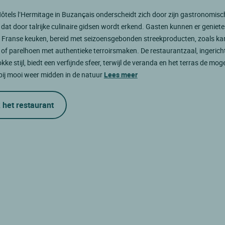
ôtels l’Hermitage in Buzançais onderscheidt zich door zijn gastronomisc
 dat door talrijke culinaire gidsen wordt erkend. Gasten kunnen er geniet
e Franse keuken, bereid met seizoensgebonden streekproducten, zoals kar
n of parelhoen met authentieke terroirsmaken. De restaurantzaal, ingericht
ke stijl, biedt een verfijnde sfeer, terwijl de veranda en het terras de moge
bij mooi weer midden in de natuur
Lees meer
 het restaurant