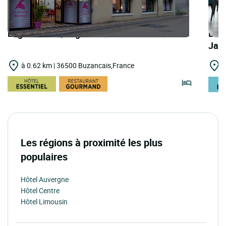
Logis Hôtels | Logis Hôtel Au Croissant
Logi
Jac
à 0.62 km | 36500 Buzancais,France
à
Les régions à proximité les plus
populaires
Hôtel Auvergne
Hôtel Centre
Hôtel Limousin