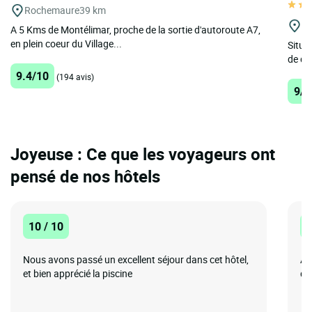
Rochemaure
39 km
Ch
A 5 Kms de Montélimar, proche de la sortie d'autoroute A7,
en plein coeur du Village...
Situé
de dé
9.4/10
(194 avis)
9/1
Joyeuse : Ce que les voyageurs ont
pensé de nos hôtels
10 / 10
8
Nous avons passé un excellent séjour dans cet hôtel,
Ac
et bien apprécié la piscine
qu