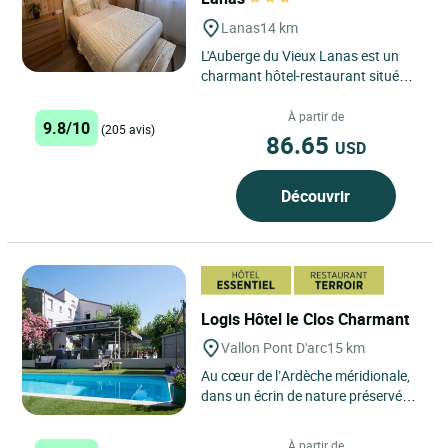
Lanas
14 km
L'Auberge du Vieux Lanas est un
charmant hôtel-restaurant situé
aux portes des Gorges de l'Ardèche,
à proximité de la...
À partir de
9.8/10
(205 avis)
86.65
USD
Découvrir
Logis Hôtel le Clos Charmant
Vallon Pont D'arc
15 km
Au cœur de l’Ardèche méridionale,
dans un écrin de nature préservée,
le Logis Hôtel Restaurant Le Clos
Charmant...
À partir de