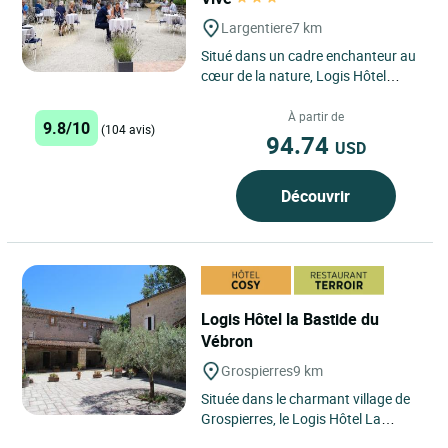
Largentiere
7 km
Situé dans un cadre enchanteur au
cœur de la nature, Logis Hôtel
Domaine de l'Eau Vive à L'Argentière
est un havre de...
À partir de
9.8/10
(104 avis)
94.74
USD
Découvrir
Logis Hôtel la Bastide du
Vébron
Grospierres
9 km
Située dans le charmant village de
Grospierres, le Logis Hôtel La
Bastide du Vébron est un véritable