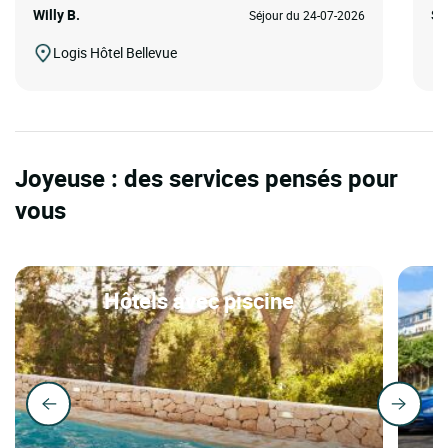
Willy B.
Sa
Séjour du 24-07-2026
Logis Hôtel Bellevue
Joyeuse : des services pensés pour
vous
Hôtels avec piscine