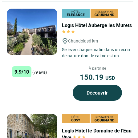
Logis Hôtel Auberge les Murets
Chandolas
6 km
Se lever chaque matin dans un écrin
de nature dont le calme est un
joyau... ressourcement et
déconnexion sont ici les maîtres...
À partir de
9.9/10
(79 avis)
150.19
USD
Découvrir
Logis Hôtel le Domaine de l'Eau
Vive