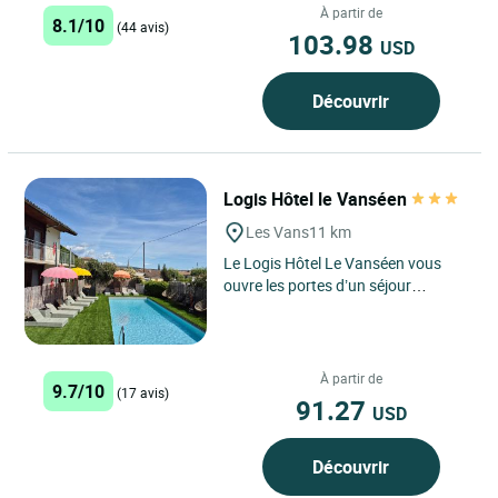
joyau caché au...
À partir de
8.1/10
(44 avis)
103.98
USD
Découvrir
Logis Hôtel le Vanséen
Les Vans
11 km
Le Logis Hôtel Le Vanséen vous
ouvre les portes d’un séjour
authentique au cœur de l’Ardèche
méridionale, dans...
À partir de
9.7/10
(17 avis)
91.27
USD
Découvrir