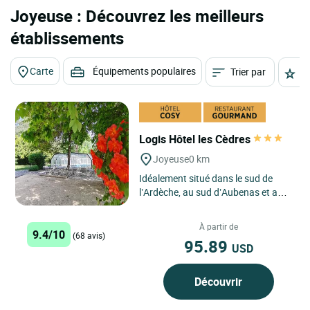
Joyeuse : Découvrez les meilleurs
établissements
Carte
Équipements populaires
Trier par
É
Logis Hôtel les Cèdres
Joyeuse
0 km
Idéalement situé dans le sud de
l’Ardèche, au sud d’Aubenas et au
cœur du Parc naturel régional des
Monts d’Ardèche,...
À partir de
9.4/10
(68 avis)
95.89
USD
Découvrir