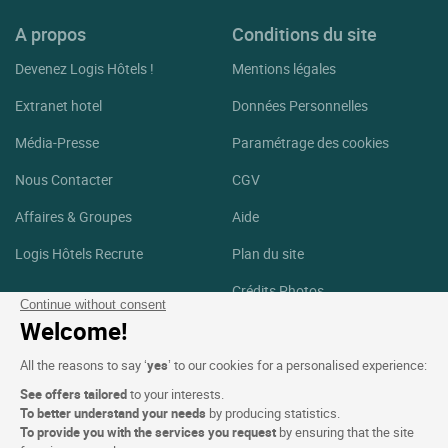
A propos
Conditions du site
Devenez Logis Hôtels !
Mentions légales
Extranet hotel
Données Personnelles
Média-Presse
Paramétrage des cookies
Nous Contacter
CGV
Affaires & Groupes
Aide
Logis Hôtels Recrute
Plan du site
Crédits Photos
Continue without consent
Welcome!
Suivez-nous
All the reasons to say ‘
yes
’ to our cookies for a personalised experience:
Facebook
Instagram
See offers tailored
to your interests.
To better understand your needs
by producing statistics.
Linkedin
To provide you with the services you request
by ensuring that the site