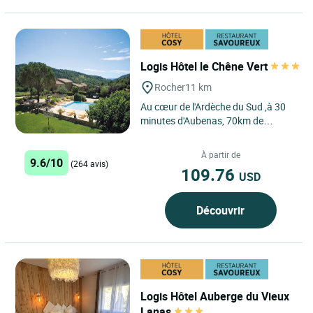
Logis Hôtel le Chêne Vert
Rocher
11 km
Au cœur de l'Ardèche du Sud ,à 30
minutes d'Aubenas, 70km de
Montélimar et à 5 minutes de la cité
médiévale de Largentière...
À partir de
9.6/10
(264 avis)
109.76
USD
Découvrir
Logis Hôtel Auberge du Vieux
Lanas