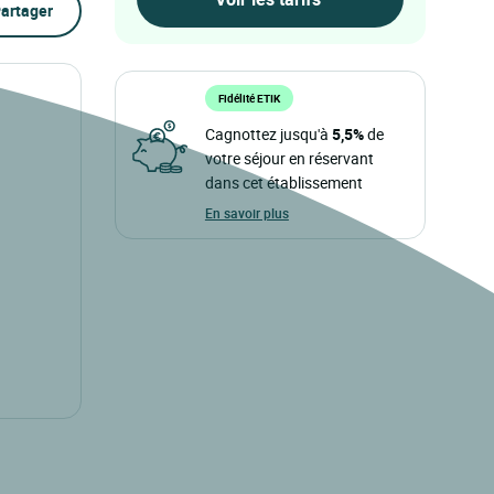
artager
Fidélité ETIK
Cagnottez jusqu'à
5,5%
de
votre séjour en réservant
dans cet établissement
En savoir plus