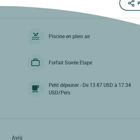
P
Piscine en plein air
Forfait Soirée Etape
Petit déjeuner - De 13.87 USD à 17.34
USD/Pers
Avis