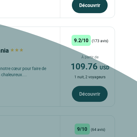
Découvrir
9.2/10
(173 avis)
ania
À partir de
109.76
USD
 notre cœur pour faire de
 chaleureux....
1 nuit, 2 voyageurs
Découvrir
9/10
(64 avis)