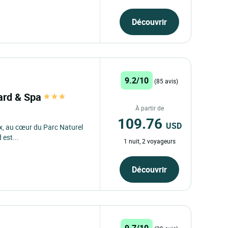
Découvrir
9.2/10
(85 avis)
oard & Spa
À partir de
109.76
USD
ux, au cœur du Parc Naturel
 est...
1 nuit, 2 voyageurs
Découvrir
9.7/10