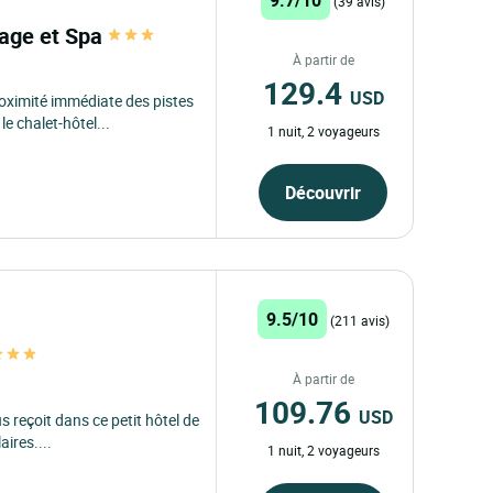
(39 avis)
page et Spa
À partir de
129.4
USD
roximité immédiate des pistes
e chalet-hôtel...
1 nuit, 2 voyageurs
Découvrir
9.5/10
(211 avis)
À partir de
109.76
USD
 reçoit dans ce petit hôtel de
aires....
1 nuit, 2 voyageurs