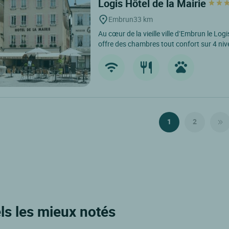
Logis Hôtel de la Mairie
Embrun
33 km
Au cœur de la vieille ville d’Embrun le Logi
offre des chambres tout confort sur 4 nive
1
2
ls les mieux notés