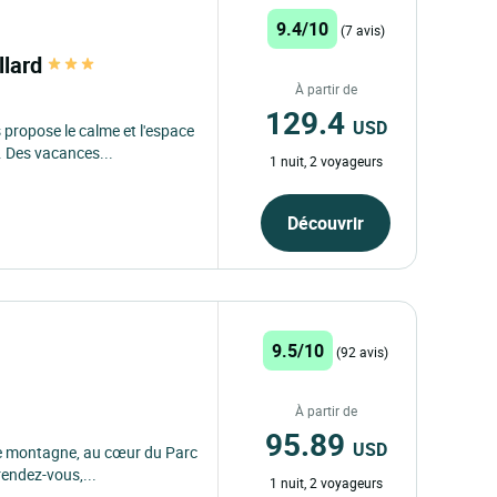
9.4/10
(7 avis)
llard
À partir de
129.4
USD
 propose le calme et l'espace
 Des vacances...
1 nuit, 2 voyageurs
Découvrir
9.5/10
(92 avis)
À partir de
95.89
USD
de montagne, au cœur du Parc
endez-vous,...
1 nuit, 2 voyageurs