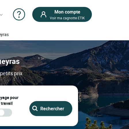
Mon compte
Voir ma cagnotte ETIK
eyras
ueyras
etits prix
oyage pour
 travail