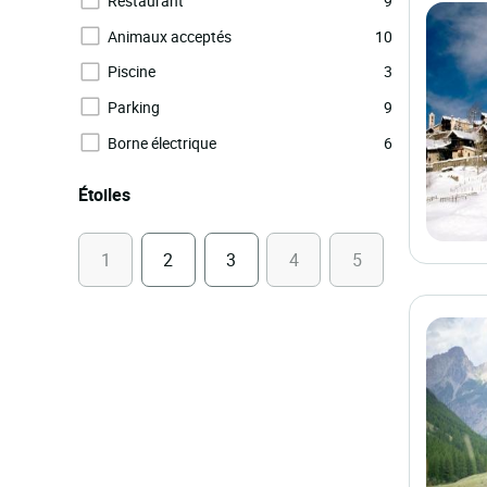
Restaurant
9
Animaux acceptés
10
Piscine
3
Parking
9
Borne électrique
6
Étoiles
1
2
3
4
5