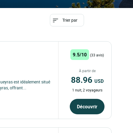
Trier par
9.5/10
(33 avis)
À partir de
88.96
USD
ueyras est idéalement situé
ras, offrant...
1 nuit, 2 voyageurs
Découvrir