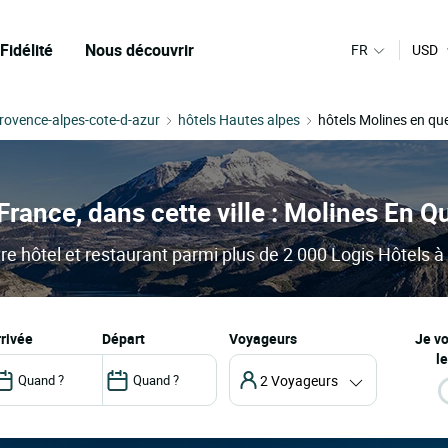
Fidélité
Nous découvrir
FR
USD
Provence-alpes-cote-d-azur
hôtels Hautes alpes
hôtels Molines en qu
France, dans cette ville : Molines En Q
e hôtel et restaurant parmi plus de 2 000 Logis Hôtels à p
arrivée
départ
Voyageurs
Je v
le
2 Voyageurs