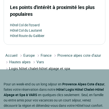
Les points d'intérêt à proximité les plus
populaires
Hôtel Col de l'Izoard
Hôtel Col du Lautaret
Hôtel Route du Galibier
Accueil
Europe
France
Provence alpes cote d'azur
Hautes alpes
Vars
Logis hôtel chalet-hôtel alpage et spa
Pour un week-end ou un long séjour en
Provence Alpes Cote d'azur
,
faites votre réservation dans notre
Hôtel Logis Hôtel Chalet-Hôtel
Alpage et Spa à VARS
en quelques clics seulement. Seul, en famille
ou entre amis pour vos vacances ou un court séjour, venez
découvrir la région et détendez-vous dans votre Hôtel tout confort.