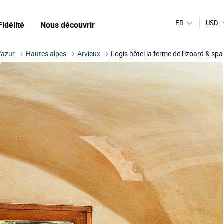
FR
USD
Fidélité
Nous découvrir
'azur
Hautes alpes
Arvieux
Logis hôtel la ferme de l'izoard & spa