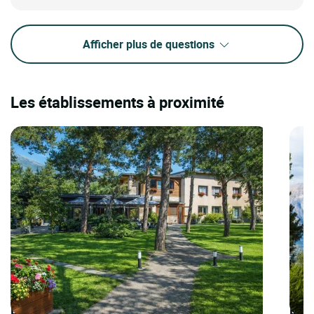
Afficher plus de questions
Les établissements à proximité
Logis Hôtels | Logis Hôtel le Lac
Logi