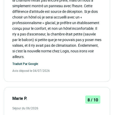
la chambre n'était pas encore prête, mais on nous a
simplement montré un panneau avec l'heure. Cette
différence d'attitude est source de déception. Si je dois
choisir un hôtel où je serai accueilli avec un «
professionnalisme » glacial, je préfère un établissement
conçu pour le confort, et non un hôtel inconfortable. Il
n'y a pas d'ascenseur, la chambre était petite (sauvée
par le balcon) si petite que je ne pouvais pas y poser mes
valises, et il n'y avait pas de climatisation. Évidemment,
si c'est la nouvelle norme chez Logis, nous irons voir
ailleurs.
Traduit Par
Google
Avis déposé le 04/07/2026
Marie P.
8 / 10
Séjour du 06/2026