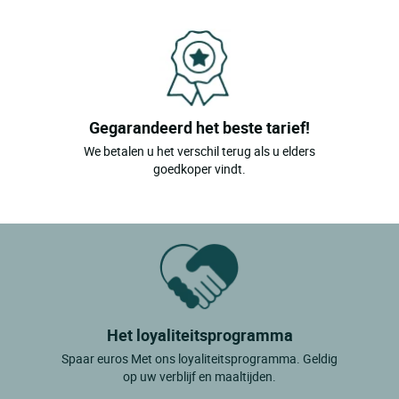
Galdeano
Gorraizpamplona
Huarte
Imarcoain
Gegarandeerd het beste tarief!
We betalen u het verschil terug als u elders
Irurtzun
goedkoper vindt.
Javier
Lantz
Larraintzar
Leire
Lekunberri
Het loyaliteitsprogramma
Lesaka
Spaar euros Met ons loyaliteitsprogramma. Geldig
Marcilla
op uw verblijf en maaltijden.