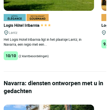
Logis Hôtel Iribarnia
Logi
Lantz
Mu
Het Logis Hotel Iribarnia ligt in het plaatsje Lantz, in
9.3
Navarra, een regio met een...
10/10
(2 klantbeoordelingen)
Navarra: diensten ontworpen met u in
gedachten