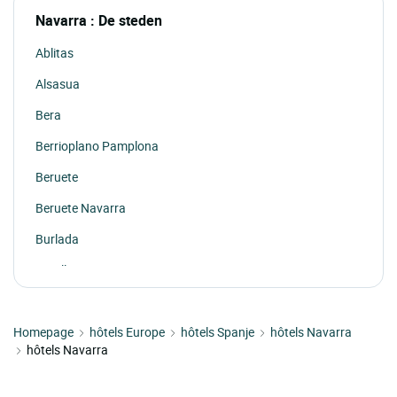
Navarra : De steden
Ablitas
Alsasua
Bera
Berrioplano Pamplona
Beruete
Beruete Navarra
Burlada
Corella
Donamaria
Homepage
Ecay
hôtels Europe
hôtels Spanje
hôtels Navarra
hôtels Navarra
Estella
Etxalar