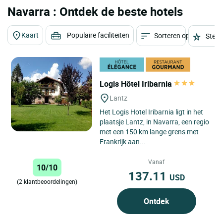
Navarra : Ontdek de beste hotels
Kaart
Populaire faciliteiten
Sorteren op
Sterr
Logis Hôtel Iribarnia
Lantz
Het Logis Hotel Iribarnia ligt in het
plaatsje Lantz, in Navarra, een regio
met een 150 km lange grens met
Frankrijk aan...
Vanaf
10/10
137.11
USD
(2 klantbeoordelingen)
Ontdek