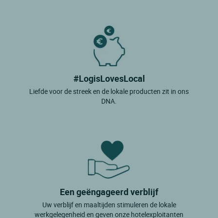
Monasterio De Leyre
Murillo El Fruto
Noain Pamplona
Olite
Pamplona
#LogisLovesLocal
Pamplona C.transporte
Liefde voor de streek en de lokale producten zit in ons
DNA.
Pamplona Huarte
Pamplona Noain 4km Pamplona
Pamplona Orcoyen
Puente La Reina
San Adrian Calahorra
Sansoain Leoz
Een geëngageerd verblijf
Uw verblijf en maaltijden stimuleren de lokale
Tudela
werkgelegenheid en geven onze hotelexploitanten