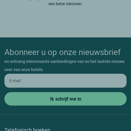
Udabe Basaburua
een beter inkomen.
Ulzama
Urdazubi
Vera De Bidasoa
Villafranca
Abonneer u op onze nieuwsbrief
Villava
en ontvang interessante aanbiedingen van en het laatste nieuws
Zizur Mayor
over van onze hotels.
Telefonisch boeken