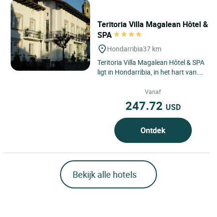
Teritoria Villa Magalean Hôtel &
SPA
Hondarribia
37 km
Teritoria Villa Magalean Hôtel & SPA
ligt in Hondarribia, in het hart van
het Spaanse Baskenland, een
grensstad met een...
Vanaf
247.72
USD
Ontdek
Bekijk alle hotels