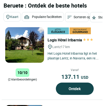
Beruete : Ontdek de beste hotels
Kaart
Populaire faciliteiten
Sorteren op
Sterr
Logis Hôtel Iribarnia
Lantz
17 km
Het Logis Hotel Iribarnia ligt in het
plaatsje Lantz, in Navarra, een regio
met een 150 km lange grens met
Frankrijk aan...
Vanaf
10/10
137.11
USD
(2 klantbeoordelingen)
Ontdek