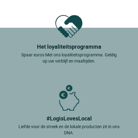
Het loyaliteitsprogramma
Spaar euros Met ons loyaliteitsprogramma. Geldig
op uw verblijf en maaltijden.
#LogisLovesLocal
Liefde voor de streek en de lokale producten zit in ons
DNA.