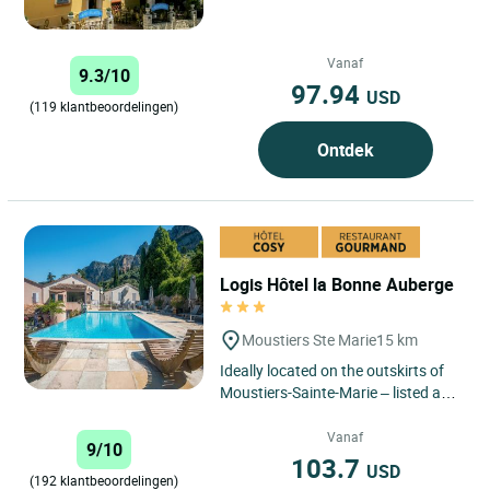
Vanaf
9.3/10
97.94
USD
(119 klantbeoordelingen)
Ontdek
Logis Hôtel la Bonne Auberge
Moustiers Ste Marie
15 km
Ideally located on the outskirts of
Moustiers-Sainte-Marie – listed as
one of the most beautiful villages in
France –...
Vanaf
9/10
103.7
USD
(192 klantbeoordelingen)