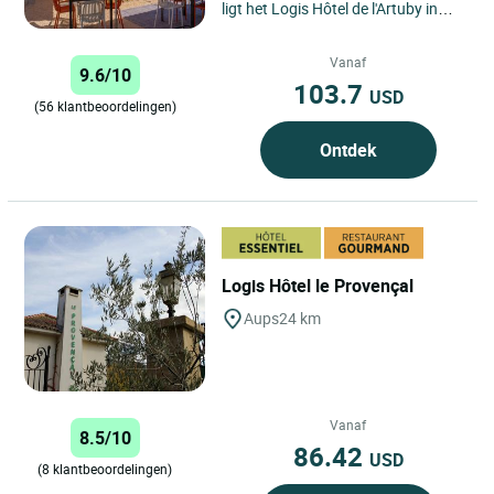
ligt het Logis Hôtel de l'Artuby in
Séranon, aan de beroemde Route
Napoléon. Het hotel...
Vanaf
9.6/10
103.7
USD
(56 klantbeoordelingen)
Ontdek
Logis Hôtel le Provençal
Aups
24 km
Vanaf
8.5/10
86.42
USD
(8 klantbeoordelingen)