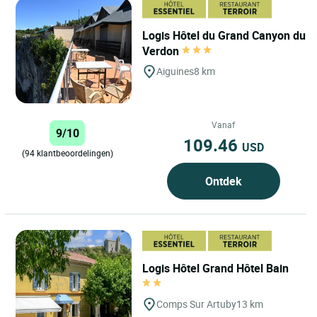
Logis Hôtel du Grand Canyon du
Verdon
Aiguines
8 km
Vanaf
9/10
109.46
USD
(94 klantbeoordelingen)
Ontdek
Logis Hôtel Grand Hôtel Bain
Comps Sur Artuby
13 km