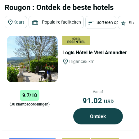
Rougon : Ontdek de beste hotels
Kaart
Populaire faciliteiten
Sorteren op
Sterr
Logis Hôtel le Vieil Amandier
Trigance
5 km
Vanaf
9.7/10
91.02
USD
(30 klantbeoordelingen)
Ontdek