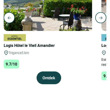
Logis Hôtel le Vieil Amandier
Logi
Trigance
5 km
Gr
Estab
9.7/10
restau
9.7
Ontdek