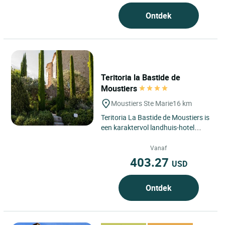
Ontdek
Teritoria la Bastide de
Moustiers
Moustiers Ste Marie
16 km
Teritoria La Bastide de Moustiers is
een karaktervol landhuis-hotel
gelegen in Moustiers-Sainte-Marie,
in de regio Provence-Alpes-Côte...
Vanaf
403.27
USD
Ontdek