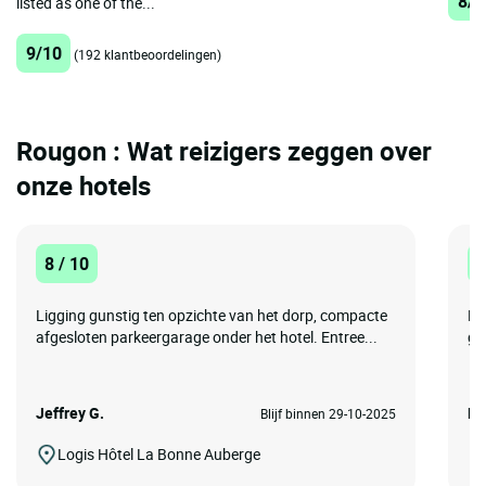
8/1
listed as one of the...
9/10
(192 klantbeoordelingen)
Rougon : Wat reizigers zeggen over
onze hotels
8 / 10
1
Ligging gunstig ten opzichte van het dorp, compacte
Ee
afgesloten parkeergarage onder het hotel. Entree...
ga
Jeffrey G.
Br
Blijf binnen 29-10-2025
Logis Hôtel La Bonne Auberge