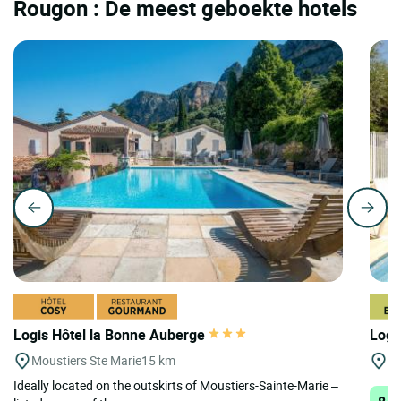
Rougon : De meest geboekte hotels
Logis Hôtel la Bonne Auberge
Logi
Moustiers Ste Marie
15 km
Dr
Ideally located on the outskirts of Moustiers-Sainte-Marie –