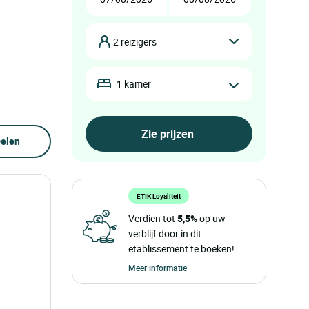
2 reizigers
1 kamer
elen
ETIK Loyaliteit
Verdien tot
5,5%
op uw
verblijf door in dit
etablissement te boeken!
Meer informatie