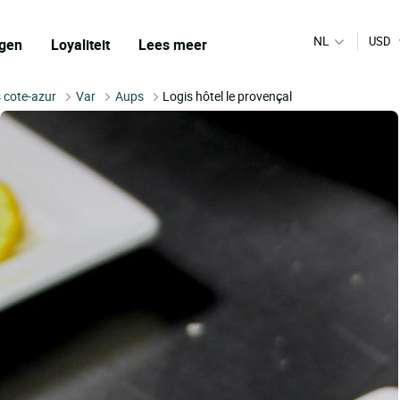
NL
USD
gen
Loyaliteit
Lees meer
 cote-azur
Var
Aups
Logis hôtel le provençal