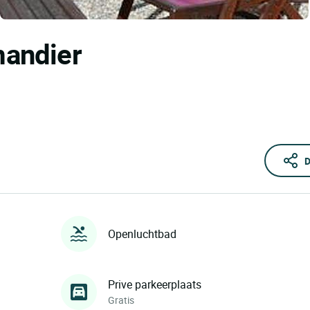
Amandier
D
Openluchtbad
Prive parkeerplaats
Gratis