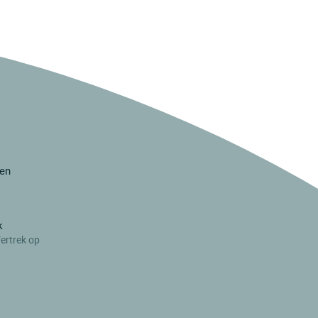
ren
k
ertrek op