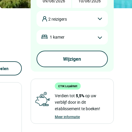
2 reizigers
1 kamer
elen
ETIK Loyaliteit
Verdien tot
5,5%
op uw
verblijf door in dit
etablissement te boeken!
Meer informatie