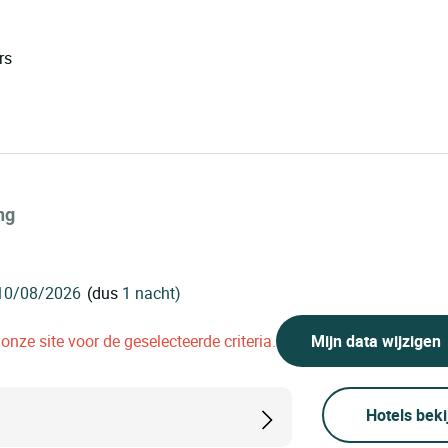
rs
ng
(dus
1 nacht)
nze site voor de geselecteerde criteria.
Mijn data wijzigen
Hotels beki