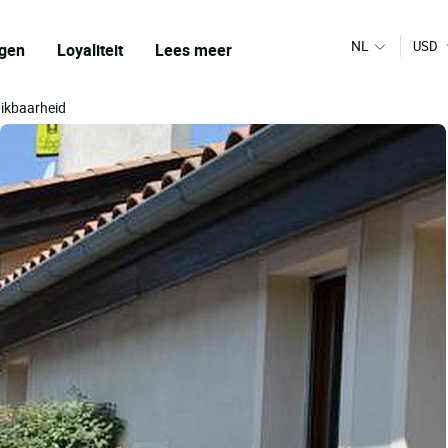
NL
USD
gen
Loyaliteit
Lees meer
hikbaarheid