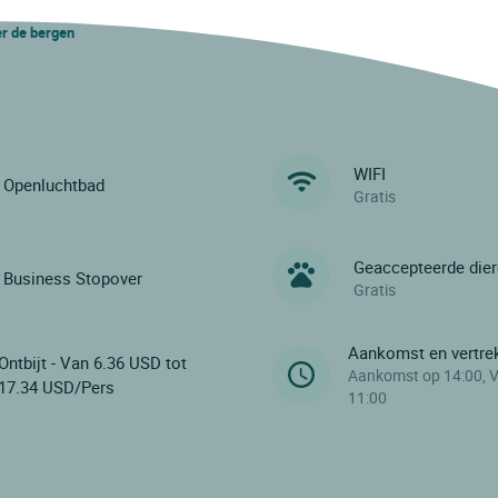
er de bergen
WIFI
Openluchtbad
Gratis
Geaccepteerde die
Business Stopover
Gratis
Aankomst en vertre
Ontbijt - Van 6.36 USD tot
Aankomst op 14:00, V
17.34 USD/Pers
11:00