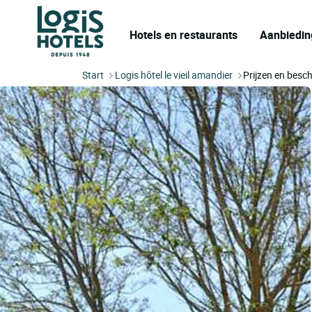
Hotels en restaurants
Aanbiedin
Start
Logis hôtel le vieil amandier
Prijzen en besc