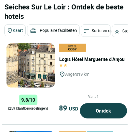
Seiches Sur Le Loir : Ontdek de beste
hotels
Kaart
Populaire faciliteiten
Sorteren op
Sterr
Logis Hôtel Marguerite d'Anjou
Angers
19 km
Vanaf
9.8/10
89
USD
(259 klantbeoordelingen)
Ontdek