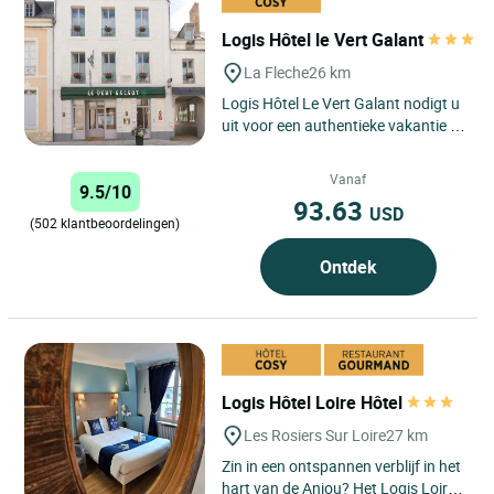
Logis Hôtel le Vert Galant
La Fleche
26 km
Logis Hôtel Le Vert Galant nodigt u
uit voor een authentieke vakantie in
het hart van de Sarthe, in een 3-
sterrenhotel,...
Vanaf
9.5/10
93.63
USD
(502 klantbeoordelingen)
Ontdek
Logis Hôtel Loire Hôtel
Les Rosiers Sur Loire
27 km
Zin in een ontspannen verblijf in het
hart van de Anjou? Het Logis Loire