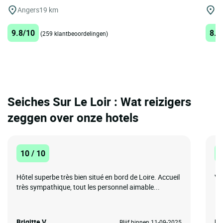
Angers
19 km
Av
9.8/10
8.9
(259 klantbeoordelingen)
Seiches Sur Le Loir : Wat reizigers
zeggen over onze hotels
10 / 10
1
Hôtel superbe très bien situé en bord de Loire. Accueil
Ve
très sympathique, tout les personnel aimable...
Brigitte V.
Re
Blijf binnen 11-09-2025