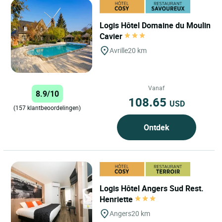
Logis Hôtel Domaine du Moulin
Cavier
Avrille
20 km
Vanaf
8.9/10
108.65
USD
(157 klantbeoordelingen)
Ontdek
Logis Hôtel Angers Sud Rest.
Henriette
Angers
20 km