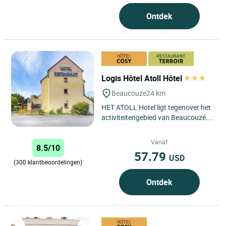
Ontdek
Logis Hôtel Atoll Hôtel
Beaucouze
24 km
HET ATOLL Hotel ligt tegenover het
activiteitengebied van Beaucouzé,
op 5 minuten rijden van het
centrum van Angers en het...
Vanaf
8.5/10
57.79
USD
(300 klantbeoordelingen)
Ontdek