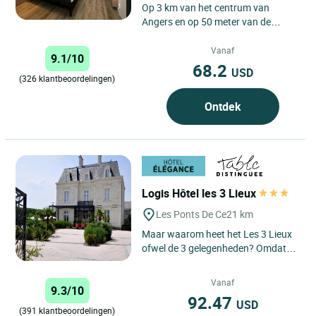
Op 3 km van het centrum van
Angers en op 50 meter van de
beroemde Clinique de l'Anjou heet
het Logis Hôtel-Restaurant Le...
Vanaf
9.1/10
68.2
USD
(326 klantbeoordelingen)
Ontdek
Logis Hôtel les 3 Lieux
Les Ponts De Ce
21 km
Maar waarom heet het Les 3 Lieux
ofwel de 3 gelegenheden? Omdat
deze historierijke plek bestaat uit
een hotel, een restaurant...
Vanaf
9.3/10
92.47
USD
(391 klantbeoordelingen)