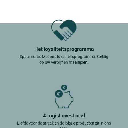
Het loyaliteitsprogramma
Spaar euros Met ons loyaliteitsprogramma. Geldig
op uw verblijf en maaltijden.
#LogisLovesLocal
Liefde voor de streek en de lokale producten zit in ons