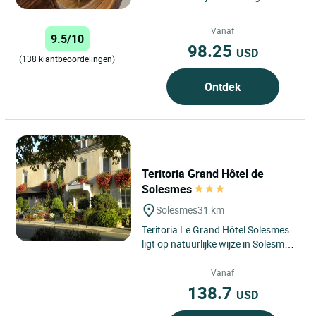
Hôtel, gelegen aan de oevers van de
laatste ongetemde...
Vanaf
9.5/10
98.25
USD
(138 klantbeoordelingen)
Ontdek
Teritoria Grand Hôtel de
Solesmes
Solesmes
31 km
Teritoria Le Grand Hôtel Solesmes
ligt op natuurlijke wijze in Solesmes,
in het departement Sarthe, in het
hart van de Pays...
Vanaf
138.7
USD