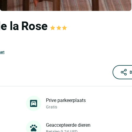
de la Rose
art
D
Prive parkeerplaats
Gratis
Geaccepteerde dieren
Betalen 9.24 USD