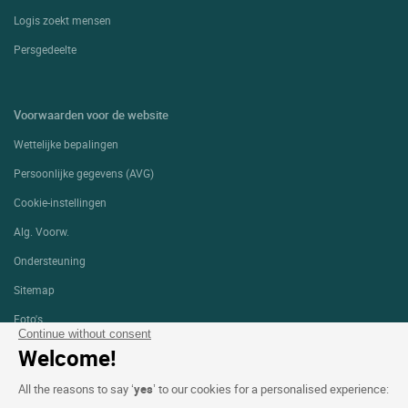
Logis zoekt mensen
Persgedeelte
Voorwaarden voor de website
Wettelijke bepalingen
Persoonlijke gegevens (AVG)
Cookie-instellingen
Alg. Voorw.
Ondersteuning
Sitemap
Foto's
Continue without consent
Welcome!
VOLG ONS
All the reasons to say ‘
yes
’ to our cookies for a personalised experience: