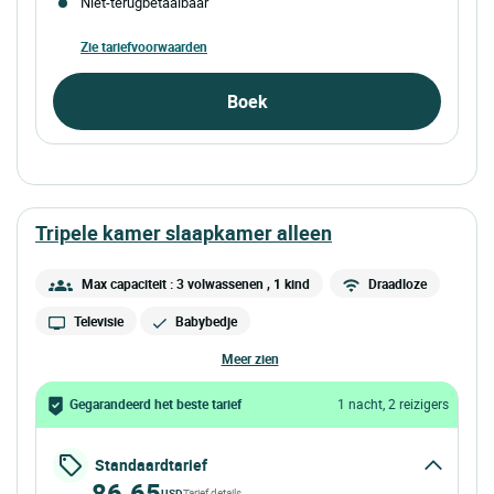
Niet-terugbetaalbaar
Zie tariefvoorwaarden
Boek
tripele kamer slaapkamer alleen
Max capaciteit : 3 volwassenen
, 1 kind
Draadloze
Televisie
Babybedje
meer zien
Gegarandeerd het beste tarief
1 nacht, 2 reizigers
Standaardtarief
86.65
USD
Tarief details