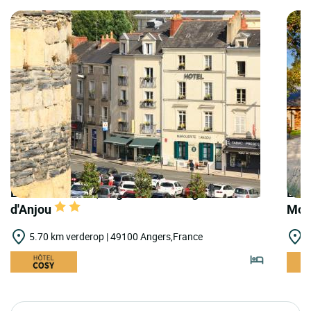
LOGIS HOTELS | Logis Hôtel Marguerite
LOG
d'Anjou
Mou
5.70 km verderop | 49100 Angers,France
6