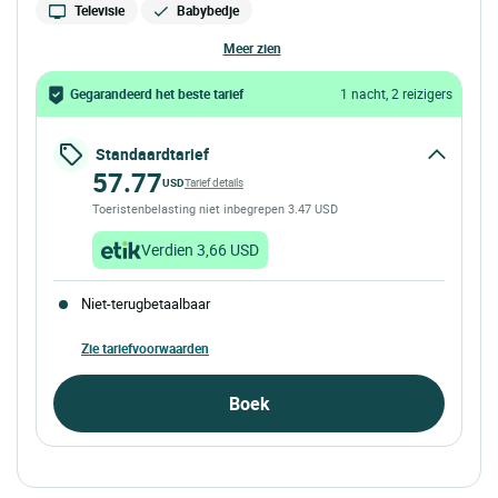
Televisie
Babybedje
meer zien
Gegarandeerd het beste tarief
1 nacht, 2 reizigers
Standaardtarief
57.77
USD
Tarief details
Toeristenbelasting niet inbegrepen 3.47 USD
Verdien 3,66 USD
Niet-terugbetaalbaar
Zie tariefvoorwaarden
Boek