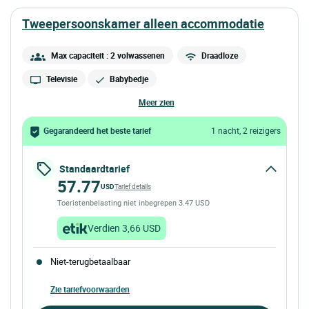
tweepersoonskamer alleen accommodatie
Max capaciteit : 2 volwassenen
Draadloze
Televisie
Babybedje
meer zien
Gegarandeerd het beste tarief
1 nacht, 2 reizigers
Standaardtarief
57.77
USD
Tarief details
Toeristenbelasting niet inbegrepen 3.47 USD
Verdien 3,66 USD
Niet-terugbetaalbaar
Zie tariefvoorwaarden