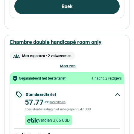
Boek
chambre double handicapé room only
Max capaciteit : 2 volwassenen
meer zien
Gegarandeerd het beste tarief
1 nacht, 2 reizigers
Standaardtarief
57.77
USD
Tarief details
Toeristenbelasting niet inbegrepen 3.47 USD
Verdien 3,66 USD