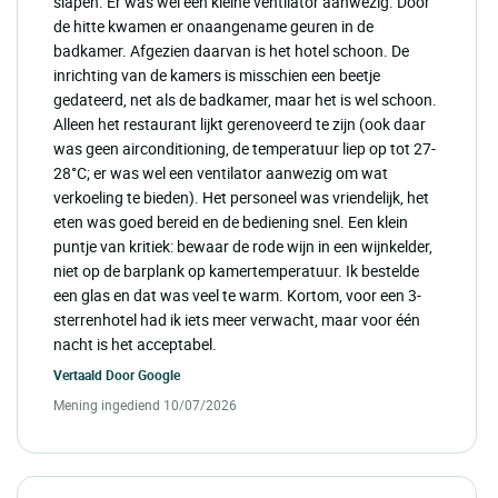
slapen. Er was wel een kleine ventilator aanwezig. Door
de hitte kwamen er onaangename geuren in de
badkamer. Afgezien daarvan is het hotel schoon. De
inrichting van de kamers is misschien een beetje
gedateerd, net als de badkamer, maar het is wel schoon.
Alleen het restaurant lijkt gerenoveerd te zijn (ook daar
was geen airconditioning, de temperatuur liep op tot 27-
28°C; er was wel een ventilator aanwezig om wat
verkoeling te bieden). Het personeel was vriendelijk, het
eten was goed bereid en de bediening snel. Een klein
puntje van kritiek: bewaar de rode wijn in een wijnkelder,
niet op de barplank op kamertemperatuur. Ik bestelde
een glas en dat was veel te warm. Kortom, voor een 3-
sterrenhotel had ik iets meer verwacht, maar voor één
nacht is het acceptabel.
Vertaald Door
Google
Mening ingediend 10/07/2026