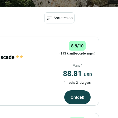
Sorteren op
8.9/10
(193 klantbeoordelingen)
Cascade
Vanaf
88.81
USD
1 nacht, 2 reizigers
Ontdek