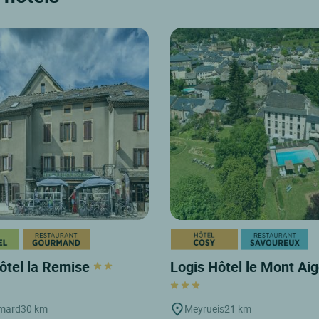
ôtel la Remise
Logis Hôtel le Mont Ai
ymard
30 km
Meyrueis
21 km