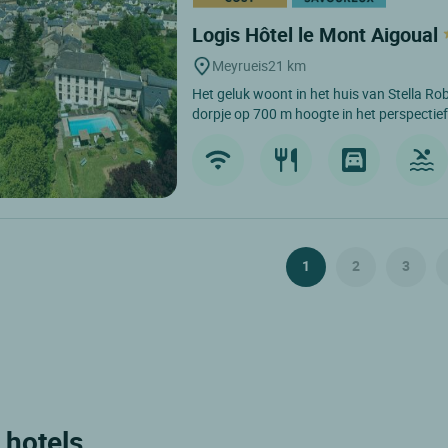
Logis Hôtel le Mont Aigoual
Meyrueis
21 km
Het geluk woont in het huis van Stella Rob
dorpje op 700 m hoogte in het perspectief
1
2
3
 hotels