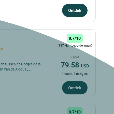
Ontdek
8.7/10
(187 klantbeoordelingen)
Vanaf
79.58
gen tussen de Gorges de la
USD
en van de Aigoual,...
1 nacht, 2 reizigers
Ontdek
9.7/10