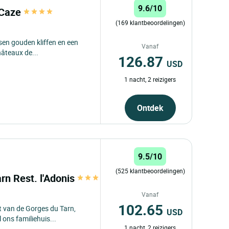
9.6/10
 Caze
(169 klantbeoordelingen)
sen gouden kliffen en een
Vanaf
hâteaux de...
126.87
USD
1 nacht, 2 reizigers
Ontdek
9.5/10
(525 klantbeoordelingen)
rn Rest. l'Adonis
Vanaf
102.65
t van de Gorges du Tarn,
USD
 ons familiehuis...
1 nacht, 2 reizigers