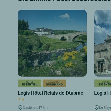
Logis Hôtel Relais de l'Aubrac
Logis H
Nasbinals
47 km
Le Ble