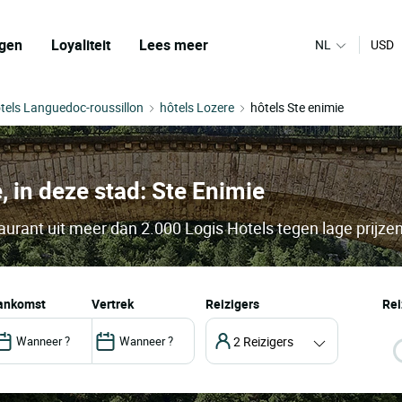
gen
Loyaliteit
Lees meer
NL
USD
tels Languedoc-roussillon
hôtels Lozere
hôtels Ste enimie
, in deze stad: Ste Enimie
aurant uit meer dan 2.000 Logis Hotels tegen lage prijze
aankomst
vertrek
Reizigers
Rei
2 Reizigers