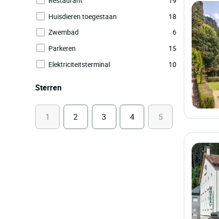
Restaurant
19
Huisdieren toegestaan
18
Zwembad
6
Parkeren
15
Elektriciteitsterminal
10
Sterren
1
2
3
4
5