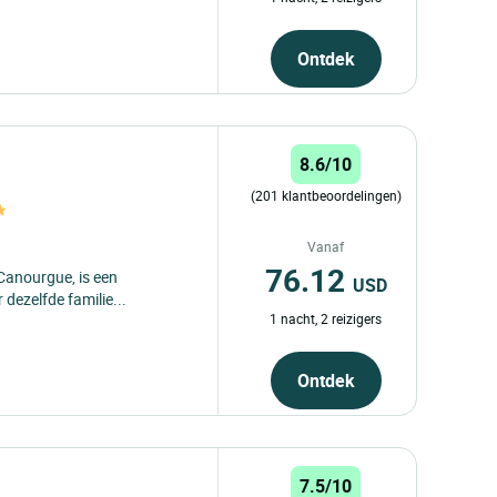
Ontdek
8.6/10
(201 klantbeoordelingen)
Vanaf
76.12
 Canourgue, is een
USD
 dezelfde familie...
1 nacht, 2 reizigers
Ontdek
7.5/10