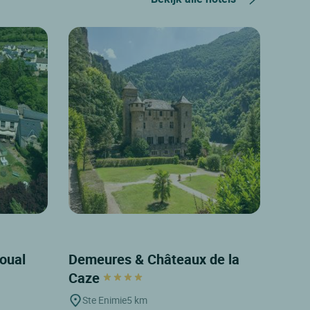
goual
Demeures & Châteaux de la
Caze
Ste Enimie
5 km