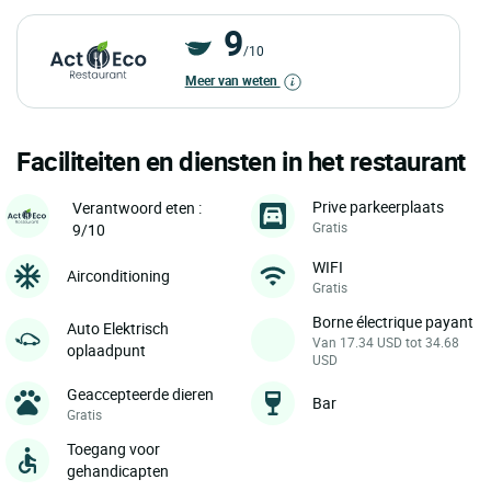
9
/10
Meer van weten
Faciliteiten en diensten in het restaurant
Prive parkeerplaats
Verantwoord eten :
Gratis
9/10
WIFI
Airconditioning
Gratis
Borne électrique payant
Auto Elektrisch
Van 17.34 USD tot 34.68
oplaadpunt
USD
Geaccepteerde dieren
Bar
Gratis
Toegang voor
gehandicapten