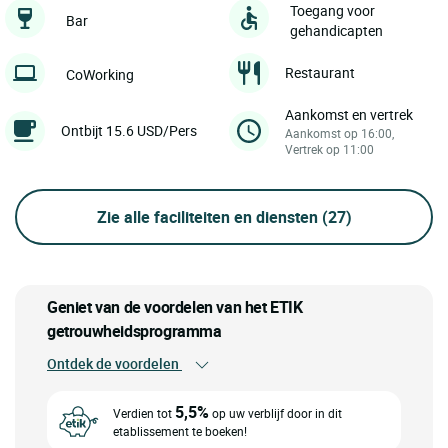
Toegang voor
Bar
gehandicapten
Restaurant
CoWorking
Aankomst en vertrek
Ontbijt 15.6 USD/Pers
Aankomst op 16:00,
Vertrek op 11:00
Zie alle faciliteiten en diensten
(27)
Geniet van de voordelen van het ETIK
getrouwheidsprogramma
Ontdek de voordelen
5,5%
Verdien tot
op uw verblijf door in dit
etablissement te boeken!