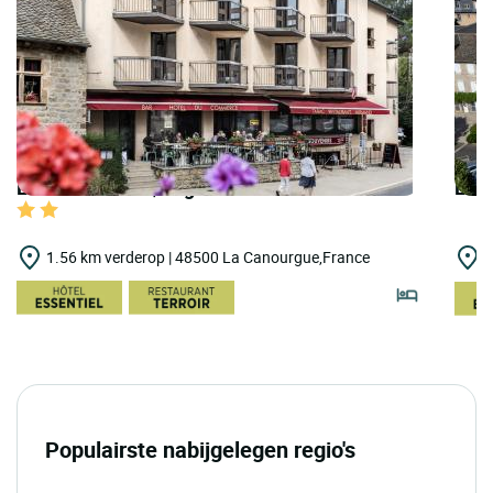
LOGIS HOTELS | Logis Hôtel du Commerce
LOGI
1.56 km verderop | 48500 La Canourgue,France
1
Populairste nabijgelegen regio's