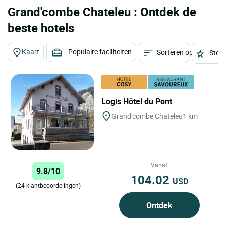
Grand'combe Chateleu : Ontdek de
beste hotels
Kaart
Populaire faciliteiten
Sorteren op
Sterr
Logis Hôtel du Pont
Grand'combe Chateleu
1 km
Vanaf
9.8/10
104.02
USD
(24 klantbeoordelingen)
Ontdek