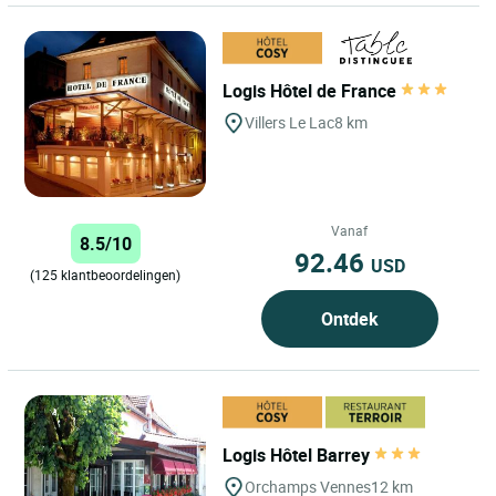
Logis Hôtel de France
Villers Le Lac
8 km
Vanaf
8.5/10
92.46
USD
(125 klantbeoordelingen)
Ontdek
Logis Hôtel Barrey
Orchamps Vennes
12 km