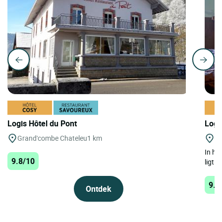
Logis Hôtel du Pont
Logi
Grand'combe Chateleu
1 km
Ch
In he
9.8/10
ligt 
9.6
Ontdek