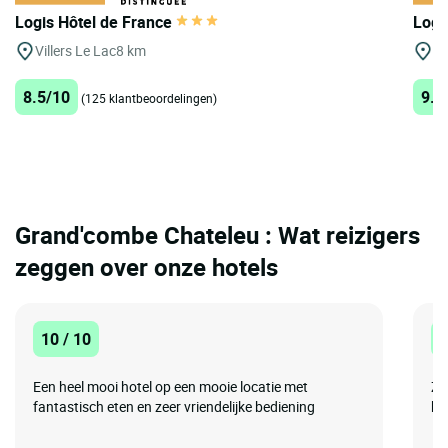
Logis Hôtel de France
Logi
Villers Le Lac
8 km
O
8.5/10
9.5
(125 klantbeoordelingen)
Grand'combe Chateleu : Wat reizigers
zeggen over onze hotels
10 / 10
1
Een heel mooi hotel op een mooie locatie met
Zee
fantastisch eten en zeer vriendelijke bediening
he