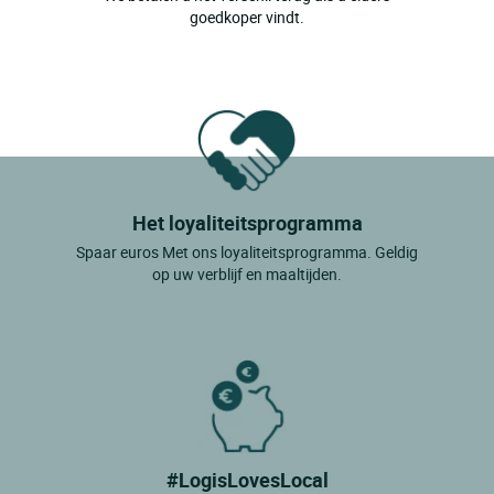
goedkoper vindt.
Het loyaliteitsprogramma
Spaar euros Met ons loyaliteitsprogramma. Geldig
op uw verblijf en maaltijden.
#LogisLovesLocal