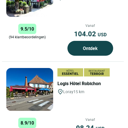
Vanaf
9.5/10
104.02
USD
(94 klantbeoordelingen)
Ontdek
Logis Hôtel Robichon
Loray
15 km
Vanaf
8.9/10
98.24