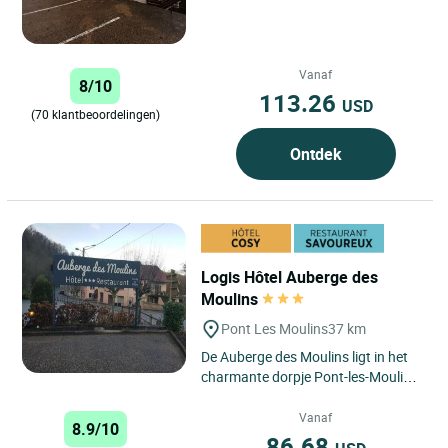
Vanaf
8/10
113.26
USD
(70 klantbeoordelingen)
Ontdek
Logis Hôtel Auberge des
Moulins
Pont Les Moulins
37 km
De Auberge des Moulins ligt in het
charmante dorpje Pont-les-Moulins,
genesteld in de Franche-Comté, een
regio die bekend...
Vanaf
8.9/10
86.68