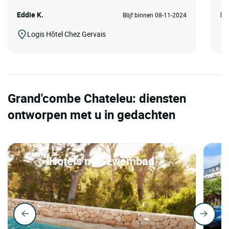
Eddie K.
Di
Blijf binnen 08-11-2024
Logis Hôtel Chez Gervais
Grand'combe Chateleu: diensten
ontworpen met u in gedachten
Hotels met zwembad