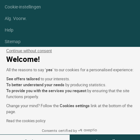
Cookie-instellingen
Alg. Voorw.
Help
Sitemap
Continue without consent
Foto's
Welcome!
Volg ons
All the reasons to say ‘
yes
’ to our cookies for a personalised experience:
Facebook
Instagram
See offers tailored
to your interests.
To better understand your needs
by producing statistics.
Linkedin
To provide you with the services you request
by ensuring that the site
functions properly.
Change your mind? Follow the
Cookies settings
link at the bottom of the
page.
Read the cookies policy
Logis Hotels copyright © 2026 Alle rechten voorbehouden - CGV.
Consents certified by
Powered by
SIWAY