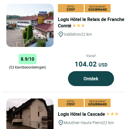
Logis Hôtel le Relais de Franche
Comté
Valdahon
22 km
Vanaf
8.9/10
104.02
USD
(53 klantbeoordelingen)
Ontdek
Logis Hôtel la Cascade
Mouthier Haute Pierre
22 km