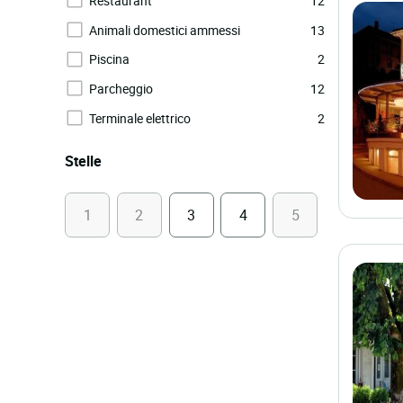
Restaurant
12
Animali domestici ammessi
13
Piscina
2
Parcheggio
12
Terminale elettrico
2
Stelle
1
2
3
4
5