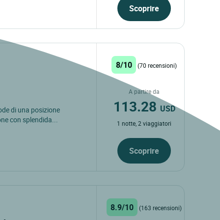
Scoprire
8/10
(70 recensioni)
A partire da
113.28
USD
gode di una posizione
ne con splendida...
1 notte, 2 viaggiatori
Scoprire
8.9/10
(163 recensioni)