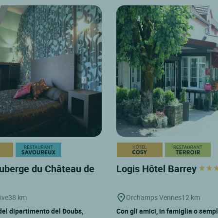
uberge du Château de
Logis Hôtel Barrey
ive
38 km
Orchamps Vennes
12 km
del dipartimento del Doubs,
Con gli amici, in famiglia o sem