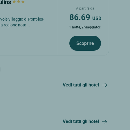
ulins
A partire da
86.69
USD
vole villaggio di Pont-les-
a regione nota...
1 notte, 2 viaggiatori
Scoprire
Vedi tutti gli hotel
Vedi tutti gli hotel