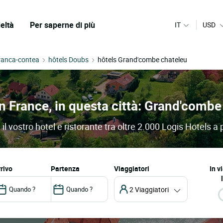
eltà
Per saperne di più
IT
USD
ranca-contea
hôtels Doubs
hôtels Grand'combe chateleu
 in France, in questa città: Grand'comb
 vostro hotel e ristorante tra oltre 2.000 Logis Hotels a 
arrivo
partenza
Viaggiatori
In v
2 Viaggiatori