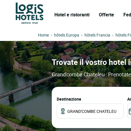
Hotel e ristoranti
Offerte
Fed
Home
hôtels Europa
hôtels Francia
hôtels F
Trovate il vostro hotel
Grand'combe Chateleu : Prenotate il
Destinazione