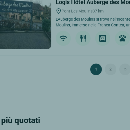
Logis Hôtel Auberge des Mo
Pont Les Moulins
37 km
L'Auberge des Moulins si trova nell'incante
Moulins, immerso nella Franca Contea, un
1
2
più quotati