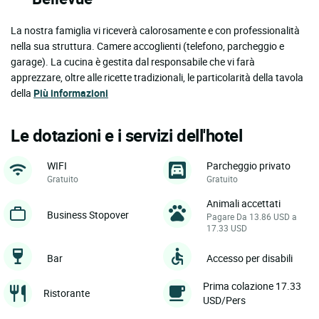
La nostra famiglia vi riceverà calorosamente e con professionalità
nella sua struttura. Camere accoglienti (telefono, parcheggio e
garage). La cucina è gestita dal responsabile che vi farà
apprezzare, oltre alle ricette tradizionali, le particolarità della tavola
della
Più informazioni
Le dotazioni e i servizi dell'hotel
WIFI
Parcheggio privato
Gratuito
Gratuito
Animali accettati
Business Stopover
Pagare Da 13.86 USD a
17.33 USD
Bar
Accesso per disabili
Prima colazione 17.33
Ristorante
USD/Pers