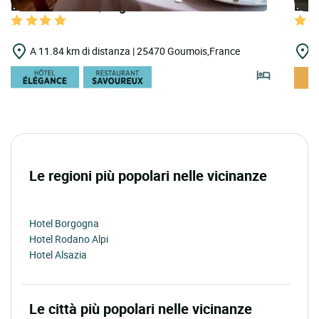
LOGIS HOTELS | Logis Hôtel Taillard
LOGI
A 11.84 km di distanza | 25470 Goumois,France
A
Le regioni più popolari nelle vicinanze
Hotel Borgogna
Hotel Rodano Alpi
Hotel Alsazia
Le città più popolari nelle vicinanze