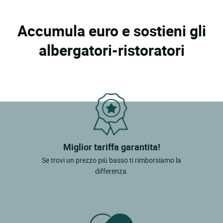
Accumula euro e sostieni gli
albergatori-ristoratori
Miglior tariffa garantita!
Se trovi un prezzo più basso ti rimborsiamo la
differenza.